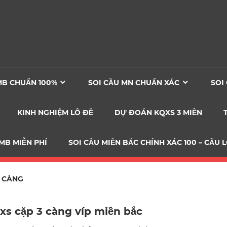
MB CHUẨN 100%
SOI CẦU MN CHUẨN XÁC
SOI
KINH NGHIỆM LÔ ĐỀ
DỰ ĐOÁN KQXS 3 MIỀN
 MB MIỄN PHÍ
SOI CẦU MIỀN BẮC CHÍNH XÁC 100 – CẦU
3 CÀNG
 xs cặp 3 càng víp miền bắc