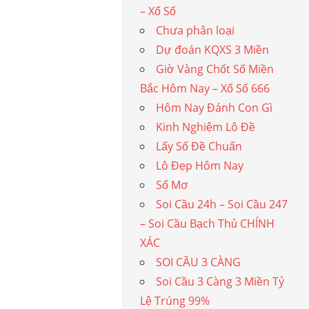
– Xổ Số
Chưa phân loại
Dự đoán KQXS 3 Miền
Giờ Vàng Chốt Số Miền
Bắc Hôm Nay – Xổ Số 666
Hôm Nay Đánh Con Gì
Kinh Nghiệm Lô Đề
Lấy Số Đề Chuẩn
Lô Đẹp Hôm Nay
Sổ Mơ
Soi Cầu 24h – Soi Cầu 247
– Soi Cầu Bạch Thủ CHÍNH
XÁC
SOI CẦU 3 CÀNG
Soi Cầu 3 Càng 3 Miền Tỷ
Lệ Trúng 99%