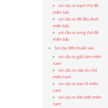
soi cầu xs bạch thủ đề
miền bắc
soi cầu xs đề đầu đuôi
miền bắc
soi cầu xs song thủ đề
miền bắc
Soi cầu MN chuẩn xác
soi cầu xs giải tám miền
nam
soi cầu xs cặp xíu chủ
miền nam
soi cầu xs bao lô miền
nam
soi cầu xs đặc biệt miền
nam