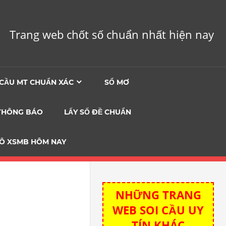
Trang web chốt số chuẩn nhất hiện nay
 CẦU MT CHUẨN XÁC
SỔ MƠ
THÔNG BÁO
LẤY SỐ ĐỀ CHUẨN
 LÔ XSMB HÔM NAY
NHỮNG TRANG
WEB SOI CẦU UY
TÍN KHÁC