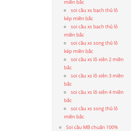
miền bắc
soi cầu xs bạch thủ lô
kép miền bắc
soi cầu xs bạch thủ lô
miền bắc
soi cầu xs song thủ lô
kép miền bắc
soi cầu xs lô xiên 2 miền
bắc
soi cầu xs lô xiên 3 miền
bắc
soi cầu xs lô xiên 4 miền
bắc
soi cầu xs song thủ lô
miền bắc
Soi cầu MB chuẩn 100%