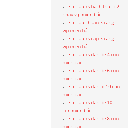
soi cầu xs bạch thu lô 2
nháy víp miền bắc
soi cầu chuẩn 3 càng
víp miền bắc
soi cầu xs cặp 3 càng
víp miền bắc
soi cầu xs dàn đề 4 con
miền bắc
soi cầu xs dàn đề 6 con
miền bắc
soi cầu xs dàn lô 10 con
miền bắc
soi cầu xs dàn đề 10
con miền bắc
soi cầu xs dàn đề 8 con
miền bắc