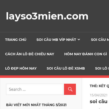
Skip
to
layso3mien.com
content
TRANG CHỦ
SOI CẦU MB VÍP NHẤT
SOI CẦU 
CÁCH ĂN LÔ ĐỀ CHIỀU NAY
HÔM NAY ĐÁNH CON GÌ
LÔ ĐẸP HÔM NAY
SOI CẦU LÔ ĐỀ XSMB
SOI LÔ
THẺ:
KẾT 
15/04/2021
soi cầu
BÀI VIẾT MỚI NHẤT THÁNG 5/2021