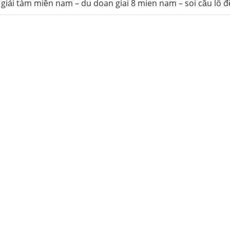
 giải tám miền nam – du doan giai 8 mien nam – soi cầu lô 