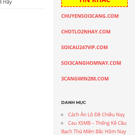
đề Hãy
CHUYENSOI3CANG.COM
CHOTLO2NHAY.COM
SOICAU247VIP.COM
SOI3CANGHOMNAY.COM
3CANGWIN288.COM
DANH MỤC
Cách Ăn Lô Đề Chiều Nay
Cau XSMB – Thống Kê Cầu
Bạch Thủ Miền Bắc Hôm Nay