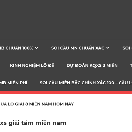
MB CHUẨN 100%
SOI CẦU MN CHUẨN XÁC
SOI
KINH NGHIỆM LÔ ĐỀ
DỰ ĐOÁN KQXS 3 MIỀN
 MB MIỄN PHÍ
SOI CẦU MIỀN BẮC CHÍNH XÁC 100 – CẦU
QUẢ LÔ GIẢI 8 MIỀN NAM HÔM NAY
 xs giải tám miền nam