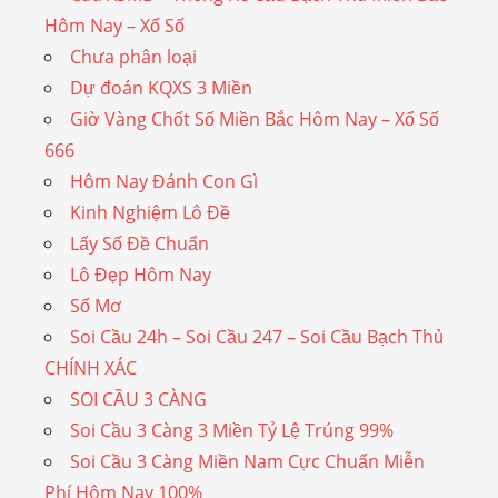
Hôm Nay – Xổ Số
Chưa phân loại
Dự đoán KQXS 3 Miền
Giờ Vàng Chốt Số Miền Bắc Hôm Nay – Xổ Số
666
Hôm Nay Đánh Con Gì
Kinh Nghiệm Lô Đề
Lấy Số Đề Chuẩn
Lô Đẹp Hôm Nay
Sổ Mơ
Soi Cầu 24h – Soi Cầu 247 – Soi Cầu Bạch Thủ
CHÍNH XÁC
SOI CẦU 3 CÀNG
Soi Cầu 3 Càng 3 Miền Tỷ Lệ Trúng 99%
Soi Cầu 3 Càng Miền Nam Cực Chuẩn Miễn
Phí Hôm Nay 100%