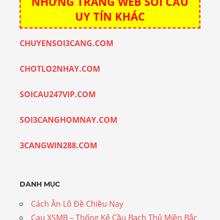
NHỮNG TRANG WEB SOI CẦU
UY TÍN KHÁC
CHUYENSOI3CANG.COM
CHOTLO2NHAY.COM
SOICAU247VIP.COM
SOI3CANGHOMNAY.COM
3CANGWIN288.COM
DANH MỤC
Cách Ăn Lô Đề Chiều Nay
Cau XSMB – Thống Kê Cầu Bạch Thủ Miền Bắc