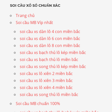
SOI CẦU XỔ SỐ CHUẨN XÁC
Trang chủ
Soi cầu MB Víp nhất
soi cầu xs dàn lô 4 con miền bắc
soi cầu xs dàn lô 6 con miền bắc
soi cầu xs dàn lô 8 con miền bắc
soi cầu xs bạch thủ lô kép miền bắc
soi cầu xs bạch thủ lô miền bắc
soi cầu xs song thủ lô kép miền bắc
soi cầu xs lô xiên 2 miền bắc
soi cầu xs lô xiên 3 miền bắc
soi cầu xs lô xiên 4 miền bắc
soi cầu xs song thủ lô miền bắc
Soi cầu MB chuẩn 100%