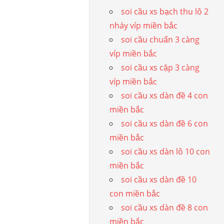
soi cầu xs bạch thu lô 2
nháy víp miền bắc
soi cầu chuẩn 3 càng
víp miền bắc
soi cầu xs cặp 3 càng
víp miền bắc
soi cầu xs dàn đề 4 con
miền bắc
soi cầu xs dàn đề 6 con
miền bắc
soi cầu xs dàn lô 10 con
miền bắc
soi cầu xs dàn đề 10
con miền bắc
soi cầu xs dàn đề 8 con
miền bắc