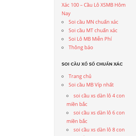
Xác 100 – Cầu Lô XSMB Hôm
Nay
Soi cầu MN chuẩn xác
Soi cầu MT chuẩn xác
Soi Lô MB Miễn Phí
Thông báo
SOI CẦU XỔ SỐ CHUẨN XÁC
Trang chủ
Soi cầu MB Víp nhất
soi cầu xs dàn lô 4 con
miền bắc
soi cầu xs dàn lô 6 con
miền bắc
soi cầu xs dàn lô 8 con