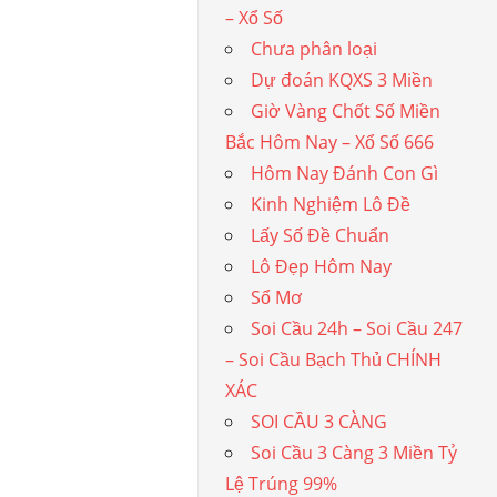
– Xổ Số
Chưa phân loại
Dự đoán KQXS 3 Miền
Giờ Vàng Chốt Số Miền
Bắc Hôm Nay – Xổ Số 666
Hôm Nay Đánh Con Gì
Kinh Nghiệm Lô Đề
Lấy Số Đề Chuẩn
Lô Đẹp Hôm Nay
Sổ Mơ
Soi Cầu 24h – Soi Cầu 247
– Soi Cầu Bạch Thủ CHÍNH
XÁC
SOI CẦU 3 CÀNG
Soi Cầu 3 Càng 3 Miền Tỷ
Lệ Trúng 99%