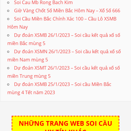
Soi Cau Mb Rong Bach Kim
Giờ Vàng Chốt Số Miền Bắc Hôm Nay – Xổ Số 666
Soi Cầu Miền Bắc Chính Xác 100 – Cầu Lô XSMB
Hôm Nay
Dự đoán XSMB 26/1/2023 – Soi cầu kết quả xổ số
miền Bắc mùng 5
Dự đoán XSMN 26/1/2023 – Soi cầu kết quả xổ số
miền Nam mùng 5
Dự đoán XSMT 26/1/2023 – Soi cầu kết quả xổ số
miền Trung mùng 5
Dự đoán XSMB 25/1/2023 – Soi cầu Miền Bắc
mùng 4 Tết năm 2023
NHỮNG TRANG WEB SOI CẦU