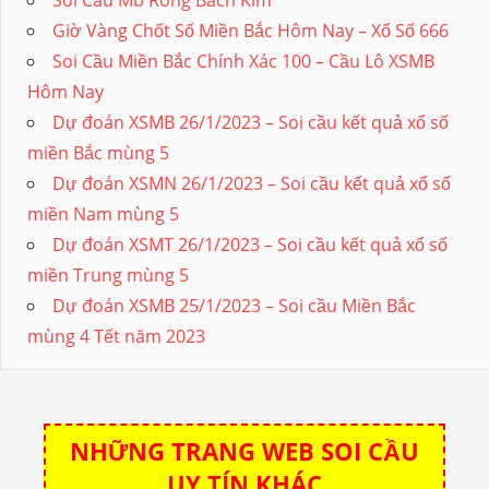
Soi Cau Mb Rong Bach Kim
Giờ Vàng Chốt Số Miền Bắc Hôm Nay – Xổ Số 666
Soi Cầu Miền Bắc Chính Xác 100 – Cầu Lô XSMB
Hôm Nay
Dự đoán XSMB 26/1/2023 – Soi cầu kết quả xổ số
miền Bắc mùng 5
Dự đoán XSMN 26/1/2023 – Soi cầu kết quả xổ số
miền Nam mùng 5
Dự đoán XSMT 26/1/2023 – Soi cầu kết quả xổ số
miền Trung mùng 5
Dự đoán XSMB 25/1/2023 – Soi cầu Miền Bắc
mùng 4 Tết năm 2023
NHỮNG TRANG WEB SOI CẦU
UY TÍN KHÁC