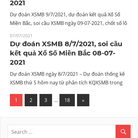
2021
Dự đoán XSMB 9/7/2021, dự đoán kết quả Xổ Số
Miền Bắc, soi cầu XSMB ngày 09-07-2021, chốt số lô
07/07/2021
Dự đoán XSMB 8/7/2021, soi cầu
kết quả Xổ Số Miền Bắc 08-07-
2021
Dự đoán XSMB ngày 8/7/2021 – Dự đoán thống kê
XSMB thứ 5 hôm nay từ phân tích KQXSMB trong
Phân
Next
1
2
3
…
18
»
Posts
trang
bài
viết