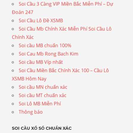
Soi Cầu 3 Càng VIP Miền Bắc Miễn Phí – Dự
Đoán 247
Soi Cầu Lô Đề XSMB
Soi Cầu Mb Chính Xác Miễn Phí Soi Cầu Lô
Chính Xác
Soi cầu MB chuẩn 100%
Soi Cau Mb Rong Bach Kim
Soi cầu MB Víp nhất
Soi Cầu Miền Bắc Chính Xác 100 – Cầu Lô
XSMB Hôm Nay
Soi cầu MN chuẩn xác
Soi cầu MT chuẩn xác
Soi Lô MB Miễn Phí
Thông báo
SOI CẦU XỔ SỐ CHUẨN XÁC