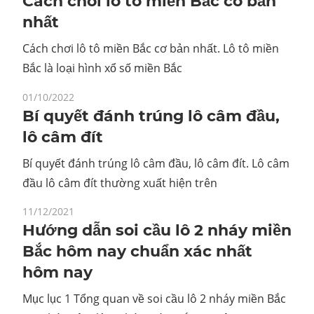
Cách chơi lô tô miền Bắc cơ bản
nhất
Cách chơi lô tô miền Bắc cơ bản nhất. Lô tô miền
Bắc là loại hình xổ số miền Bắc
01/10/2022
Bí quyết đánh trúng lô câm đầu,
lô câm đít
Bí quyết đánh trúng lô câm đầu, lô câm đít. Lô câm
đầu lô câm đít thường xuất hiện trên
11/12/2021
Hướng dẫn soi cầu lô 2 nháy miền
Bắc hôm nay chuẩn xác nhất
hôm nay
Mục lục 1 Tổng quan về soi cầu lô 2 nháy miền Bắc