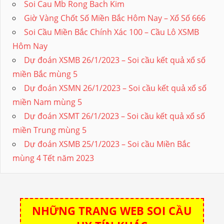
Soi Cau Mb Rong Bach Kim
Giờ Vàng Chốt Số Miền Bắc Hôm Nay – Xổ Số 666
Soi Cầu Miền Bắc Chính Xác 100 – Cầu Lô XSMB
Hôm Nay
Dự đoán XSMB 26/1/2023 – Soi cầu kết quả xổ số
miền Bắc mùng 5
Dự đoán XSMN 26/1/2023 – Soi cầu kết quả xổ số
miền Nam mùng 5
Dự đoán XSMT 26/1/2023 – Soi cầu kết quả xổ số
miền Trung mùng 5
Dự đoán XSMB 25/1/2023 – Soi cầu Miền Bắc
mùng 4 Tết năm 2023
NHỮNG TRANG WEB SOI CẦU