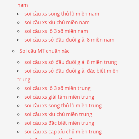
nam
soi cầu xs song thủ lô miền nam
soi cầu xs xíu chủ miền nam
soi cầu xs lô 3 số miền nam
soi cầu xs sớ đầu đuôi giải 8 miền nam
Soi cầu MT chuẩn xác
soi cầu xs sớ đầu đuôi giải 8 miền trung
soi cầu xs sớ đầu đuôi giải đặc biệt miền
trung
soi cầu xs lô 3 số miền trung
soi cầu xs giải tám miền trung
soi cầu xs song thủ lô miền trung
soi cầu xs xíu chủ miền trung
soi cầu xs đặc biệt miền trung
soi cầu xs cặp xíu chủ miền trung