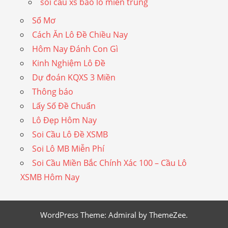
soi cầu xs bao lô miền trung
Sổ Mơ
Cách Ăn Lô Đề Chiều Nay
Hôm Nay Đánh Con Gì
Kinh Nghiệm Lô Đề
Dự đoán KQXS 3 Miền
Thông báo
Lấy Số Đề Chuẩn
Lô Đẹp Hôm Nay
Soi Cầu Lô Đề XSMB
Soi Lô MB Miễn Phí
Soi Cầu Miền Bắc Chính Xác 100 – Cầu Lô
XSMB Hôm Nay
WordPress Theme: Admiral by ThemeZee.