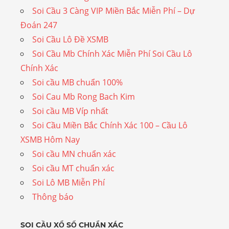
Soi Cầu 3 Càng VIP Miền Bắc Miễn Phí – Dự
Đoán 247
Soi Cầu Lô Đề XSMB
Soi Cầu Mb Chính Xác Miễn Phí Soi Cầu Lô
Chính Xác
Soi cầu MB chuẩn 100%
Soi Cau Mb Rong Bach Kim
Soi cầu MB Víp nhất
Soi Cầu Miền Bắc Chính Xác 100 – Cầu Lô
XSMB Hôm Nay
Soi cầu MN chuẩn xác
Soi cầu MT chuẩn xác
Soi Lô MB Miễn Phí
Thông báo
SOI CẦU XỔ SỐ CHUẨN XÁC