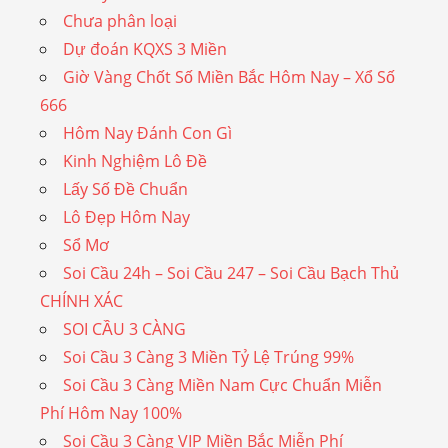
Chưa phân loại
Dự đoán KQXS 3 Miền
Giờ Vàng Chốt Số Miền Bắc Hôm Nay – Xổ Số
666
Hôm Nay Đánh Con Gì
Kinh Nghiệm Lô Đề
Lấy Số Đề Chuẩn
Lô Đẹp Hôm Nay
Sổ Mơ
Soi Cầu 24h – Soi Cầu 247 – Soi Cầu Bạch Thủ
CHÍNH XÁC
SOI CẦU 3 CÀNG
Soi Cầu 3 Càng 3 Miền Tỷ Lệ Trúng 99%
Soi Cầu 3 Càng Miền Nam Cực Chuẩn Miễn
Phí Hôm Nay 100%
Soi Cầu 3 Càng VIP Miền Bắc Miễn Phí