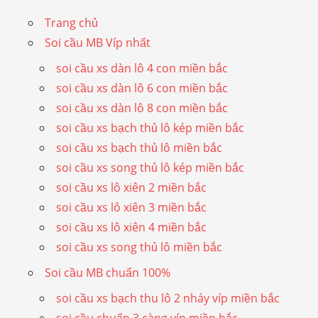
Trang chủ
Soi cầu MB Víp nhất
soi cầu xs dàn lô 4 con miền bắc
soi cầu xs dàn lô 6 con miền bắc
soi cầu xs dàn lô 8 con miền bắc
soi cầu xs bạch thủ lô kép miền bắc
soi cầu xs bạch thủ lô miền bắc
soi cầu xs song thủ lô kép miền bắc
soi cầu xs lô xiên 2 miền bắc
soi cầu xs lô xiên 3 miền bắc
soi cầu xs lô xiên 4 miền bắc
soi cầu xs song thủ lô miền bắc
Soi cầu MB chuẩn 100%
soi cầu xs bạch thu lô 2 nháy víp miền bắc