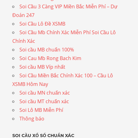
Soi Cầu 3 Càng VIP Miền Bắc Miễn Phí – Dự
Đoán 247
Soi Cầu Lô Đề XSMB
Soi Cầu Mb Chính Xác Miễn Phí Soi Cầu Lô
Chính Xác
Soi cầu MB chuẩn 100%
Soi Cau Mb Rong Bach Kim
Soi cầu MB Víp nhất
Soi Cầu Miền Bắc Chính Xác 100 – Cầu Lô
XSMB Hôm Nay
Soi cầu MN chuẩn xác
Soi cầu MT chuẩn xác
Soi Lô MB Miễn Phí
Thông báo
SOI CẦU XỔ SỐ CHUẨN XÁC