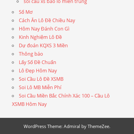
soi cầu xs bao lô miền trung
Sổ Mơ
Cách Ăn Lô Đề Chiều Nay
Hôm Nay Đánh Con Gì
Kinh Nghiệm Lô Đề
Dự đoán KQXS 3 Miền
Thông báo
Lấy Số Đề Chuẩn
Lô Đẹp Hôm Nay
Soi Cầu Lô Đề XSMB
Soi Lô MB Miễn Phí
Soi Cầu Miền Bắc Chính Xác 100 – Cầu Lô
XSMB Hôm Nay
WordPress Theme: Admiral by ThemeZee.