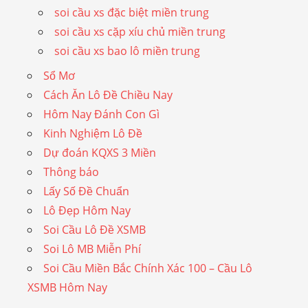
soi cầu xs đặc biệt miền trung
soi cầu xs cặp xíu chủ miền trung
soi cầu xs bao lô miền trung
Sổ Mơ
Cách Ăn Lô Đề Chiều Nay
Hôm Nay Đánh Con Gì
Kinh Nghiệm Lô Đề
Dự đoán KQXS 3 Miền
Thông báo
Lấy Số Đề Chuẩn
Lô Đẹp Hôm Nay
Soi Cầu Lô Đề XSMB
Soi Lô MB Miễn Phí
Soi Cầu Miền Bắc Chính Xác 100 – Cầu Lô
XSMB Hôm Nay