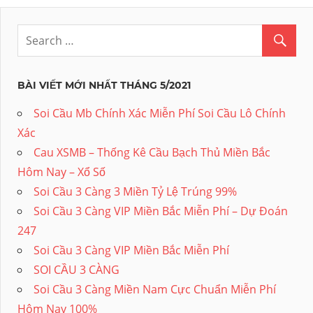
BÀI VIẾT MỚI NHẤT THÁNG 5/2021
Soi Cầu Mb Chính Xác Miễn Phí Soi Cầu Lô Chính
Xác
Cau XSMB – Thống Kê Cầu Bạch Thủ Miền Bắc
Hôm Nay – Xổ Số
Soi Cầu 3 Càng 3 Miền Tỷ Lệ Trúng 99%
Soi Cầu 3 Càng VIP Miền Bắc Miễn Phí – Dự Đoán
247
Soi Cầu 3 Càng VIP Miền Bắc Miễn Phí
SOI CẦU 3 CÀNG
Soi Cầu 3 Càng Miền Nam Cực Chuẩn Miễn Phí
Hôm Nay 100%