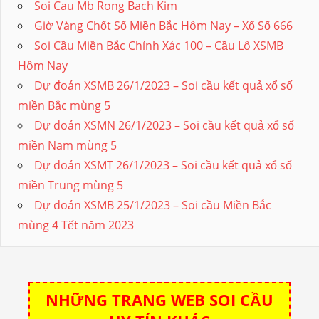
Soi Cau Mb Rong Bach Kim
Giờ Vàng Chốt Số Miền Bắc Hôm Nay – Xổ Số 666
Soi Cầu Miền Bắc Chính Xác 100 – Cầu Lô XSMB
Hôm Nay
Dự đoán XSMB 26/1/2023 – Soi cầu kết quả xổ số
miền Bắc mùng 5
Dự đoán XSMN 26/1/2023 – Soi cầu kết quả xổ số
miền Nam mùng 5
Dự đoán XSMT 26/1/2023 – Soi cầu kết quả xổ số
miền Trung mùng 5
Dự đoán XSMB 25/1/2023 – Soi cầu Miền Bắc
mùng 4 Tết năm 2023
NHỮNG TRANG WEB SOI CẦU