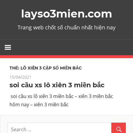
Skip
layso3mien.com
to
content
Trang web chốt số chuẩn nhất hiện nay
THẺ:
LÔ XIÊN 3 CẶP SỐ MIỀN BẮC
15/04/2021
soi cầu xs lô xiên 3 miền bắc
soi cầu xs lô xiên 3 miền bắc – xiên 3 miền bắc
hôm nay – xiên 3 miền bắc