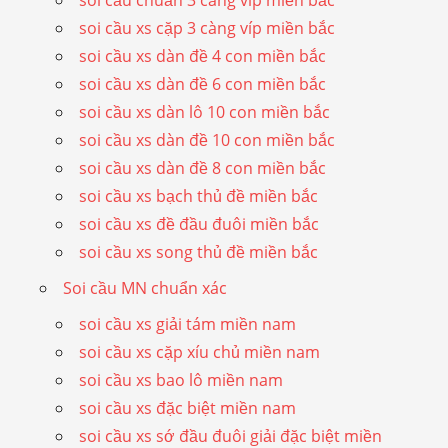
soi cầu chuẩn 3 càng víp miền bắc
soi cầu xs cặp 3 càng víp miền bắc
soi cầu xs dàn đề 4 con miền bắc
soi cầu xs dàn đề 6 con miền bắc
soi cầu xs dàn lô 10 con miền bắc
soi cầu xs dàn đề 10 con miền bắc
soi cầu xs dàn đề 8 con miền bắc
soi cầu xs bạch thủ đề miền bắc
soi cầu xs đề đầu đuôi miền bắc
soi cầu xs song thủ đề miền bắc
Soi cầu MN chuẩn xác
soi cầu xs giải tám miền nam
soi cầu xs cặp xíu chủ miền nam
soi cầu xs bao lô miền nam
soi cầu xs đặc biệt miền nam
soi cầu xs sớ đầu đuôi giải đặc biệt miền