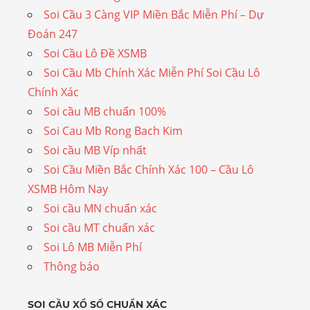
Soi Cầu 3 Càng VIP Miền Bắc Miễn Phí – Dự
Đoán 247
Soi Cầu Lô Đề XSMB
Soi Cầu Mb Chính Xác Miễn Phí Soi Cầu Lô
Chính Xác
Soi cầu MB chuẩn 100%
Soi Cau Mb Rong Bach Kim
Soi cầu MB Víp nhất
Soi Cầu Miền Bắc Chính Xác 100 – Cầu Lô
XSMB Hôm Nay
Soi cầu MN chuẩn xác
Soi cầu MT chuẩn xác
Soi Lô MB Miễn Phí
Thông báo
SOI CẦU XỔ SỐ CHUẨN XÁC