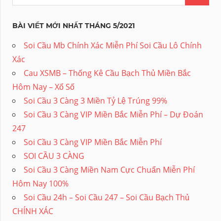
BÀI VIẾT MỚI NHẤT THÁNG 5/2021
Soi Cầu Mb Chính Xác Miễn Phí Soi Cầu Lô Chính
Xác
Cau XSMB – Thống Kê Cầu Bạch Thủ Miền Bắc
Hôm Nay – Xổ Số
Soi Cầu 3 Càng 3 Miền Tỷ Lệ Trúng 99%
Soi Cầu 3 Càng VIP Miền Bắc Miễn Phí – Dự Đoán
247
Soi Cầu 3 Càng VIP Miền Bắc Miễn Phí
SOI CẦU 3 CÀNG
Soi Cầu 3 Càng Miền Nam Cực Chuẩn Miễn Phí
Hôm Nay 100%
Soi Cầu 24h – Soi Cầu 247 – Soi Cầu Bạch Thủ
CHÍNH XÁC