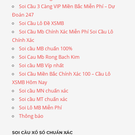
Soi Cầu 3 Càng VIP Miền Bắc Miễn Phí – Dự
Đoán 247
Soi Cầu Lô Đề XSMB
Soi Cầu Mb Chính Xác Miễn Phí Soi Cầu Lô
Chính Xác
Soi cầu MB chuẩn 100%
Soi Cau Mb Rong Bach Kim
Soi cầu MB Víp nhất
Soi Cầu Miền Bắc Chính Xác 100 – Cầu Lô
XSMB Hôm Nay
Soi cầu MN chuẩn xác
Soi cầu MT chuẩn xác
Soi Lô MB Miễn Phí
Thông báo
SOI CẦU XỔ SỐ CHUẨN XÁC