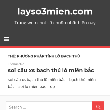
Skip
layso3mien.com
to
content
Trang web chốt số chuẩn nhất hiện nay
THẺ:
PHƯƠNG PHÁP TÍNH LÔ BẠCH THỦ
15/04/2021
soi cầu xs bạch thủ lô miền bắc
soi cầu xs bạch thủ lô miền bắc – bạch thủ miền
bắc – soi lo mien bac – dự