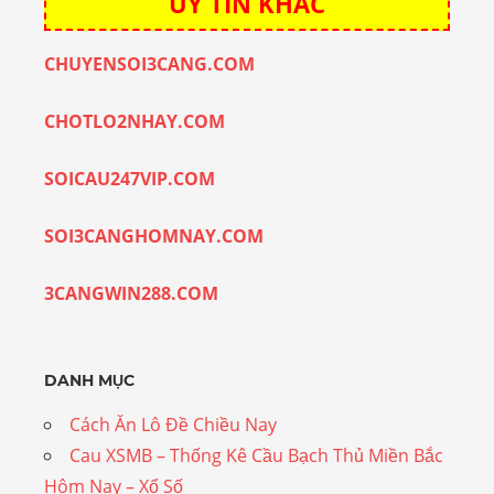
UY TÍN KHÁC
CHUYENSOI3CANG.COM
CHOTLO2NHAY.COM
SOICAU247VIP.COM
SOI3CANGHOMNAY.COM
3CANGWIN288.COM
DANH MỤC
Cách Ăn Lô Đề Chiều Nay
Cau XSMB – Thống Kê Cầu Bạch Thủ Miền Bắc
Hôm Nay – Xổ Số