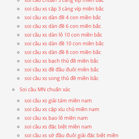
soi cầu chuẩn 3 càng víp miền bắc
soi cầu xs cặp 3 càng víp miền bắc
soi cầu xs dàn đề 4 con miền bắc
soi cầu xs dàn đề 6 con miền bắc
soi cầu xs dàn lô 10 con miền bắc
soi cầu xs dàn đề 10 con miền bắc
soi cầu xs dàn đề 8 con miền bắc
soi cầu xs bạch thủ đề miền bắc
soi cầu xs đề đầu đuôi miền bắc
soi cầu xs song thủ đề miền bắc
Soi cầu MN chuẩn xác
soi cầu xs giải tám miền nam
soi cầu xs cặp xíu chủ miền nam
soi cầu xs bao lô miền nam
soi cầu xs đặc biệt miền nam
soi cầu xs sớ đầu đuôi giải đặc biệt miền