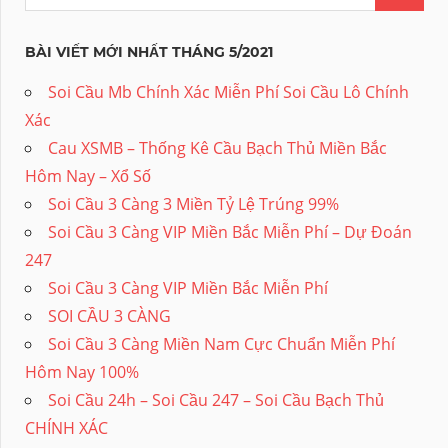
BÀI VIẾT MỚI NHẤT THÁNG 5/2021
Soi Cầu Mb Chính Xác Miễn Phí Soi Cầu Lô Chính
Xác
Cau XSMB – Thống Kê Cầu Bạch Thủ Miền Bắc
Hôm Nay – Xổ Số
Soi Cầu 3 Càng 3 Miền Tỷ Lệ Trúng 99%
Soi Cầu 3 Càng VIP Miền Bắc Miễn Phí – Dự Đoán
247
Soi Cầu 3 Càng VIP Miền Bắc Miễn Phí
SOI CẦU 3 CÀNG
Soi Cầu 3 Càng Miền Nam Cực Chuẩn Miễn Phí
Hôm Nay 100%
Soi Cầu 24h – Soi Cầu 247 – Soi Cầu Bạch Thủ
CHÍNH XÁC