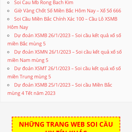
Soi Cau Mb Rong Bach Kim
Giờ Vàng Chốt Số Miền Bắc Hôm Nay – Xổ Số 666
Soi Cầu Miền Bắc Chính Xác 100 – Cầu Lô XSMB
Hôm Nay
Dự đoán XSMB 26/1/2023 – Soi cầu kết quả xổ số
miền Bắc mùng 5
Dự đoán XSMN 26/1/2023 – Soi cầu kết quả xổ số
miền Nam mùng 5
Dự đoán XSMT 26/1/2023 – Soi cầu kết quả xổ số
miền Trung mùng 5
Dự đoán XSMB 25/1/2023 – Soi cầu Miền Bắc
mùng 4 Tết năm 2023
NHỮNG TRANG WEB SOI CẦU