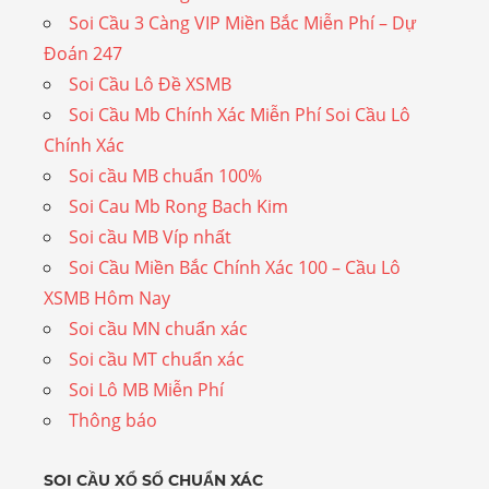
Soi Cầu 3 Càng VIP Miền Bắc Miễn Phí – Dự
Đoán 247
Soi Cầu Lô Đề XSMB
Soi Cầu Mb Chính Xác Miễn Phí Soi Cầu Lô
Chính Xác
Soi cầu MB chuẩn 100%
Soi Cau Mb Rong Bach Kim
Soi cầu MB Víp nhất
Soi Cầu Miền Bắc Chính Xác 100 – Cầu Lô
XSMB Hôm Nay
Soi cầu MN chuẩn xác
Soi cầu MT chuẩn xác
Soi Lô MB Miễn Phí
Thông báo
SOI CẦU XỔ SỐ CHUẨN XÁC