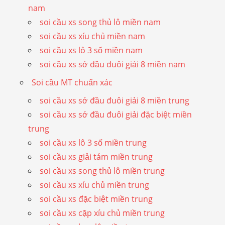
nam
soi cầu xs song thủ lô miền nam
soi cầu xs xíu chủ miền nam
soi cầu xs lô 3 số miền nam
soi cầu xs sớ đầu đuôi giải 8 miền nam
Soi cầu MT chuẩn xác
soi cầu xs sớ đầu đuôi giải 8 miền trung
soi cầu xs sớ đầu đuôi giải đặc biệt miền
trung
soi cầu xs lô 3 số miền trung
soi cầu xs giải tám miền trung
soi cầu xs song thủ lô miền trung
soi cầu xs xíu chủ miền trung
soi cầu xs đặc biệt miền trung
soi cầu xs cặp xíu chủ miền trung