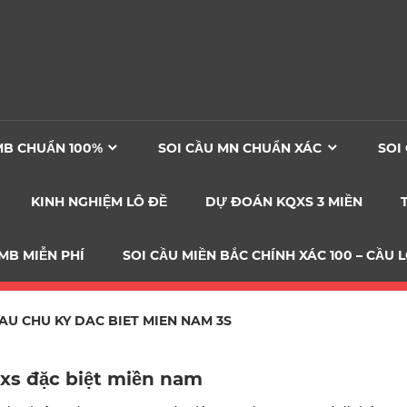
MB CHUẨN 100%
SOI CẦU MN CHUẨN XÁC
SOI
KINH NGHIỆM LÔ ĐỀ
DỰ ĐOÁN KQXS 3 MIỀN
 MB MIỄN PHÍ
SOI CẦU MIỀN BẮC CHÍNH XÁC 100 – CẦU
CAU CHU KY DAC BIET MIEN NAM 3S
 xs đặc biệt miền nam