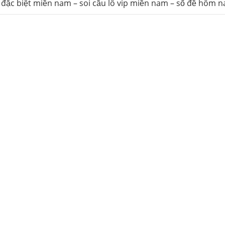
 đặc biệt miền nam – soi cầu lô vip miền nam – số đề hôm n