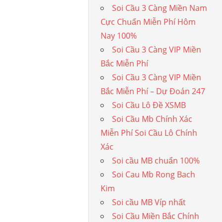
Soi Cầu 3 Càng Miền Nam
Cực Chuẩn Miễn Phí Hôm
Nay 100%
Soi Cầu 3 Càng VIP Miền
Bắc Miễn Phí
Soi Cầu 3 Càng VIP Miền
Bắc Miễn Phí – Dự Đoán 247
Soi Cầu Lô Đề XSMB
Soi Cầu Mb Chính Xác
Miễn Phí Soi Cầu Lô Chính
Xác
Soi cầu MB chuẩn 100%
Soi Cau Mb Rong Bach
Kim
Soi cầu MB Víp nhất
Soi Cầu Miền Bắc Chính