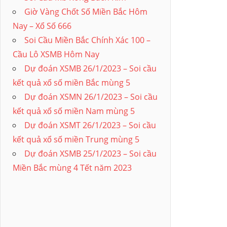
Giờ Vàng Chốt Số Miền Bắc Hôm
Nay – Xổ Số 666
Soi Cầu Miền Bắc Chính Xác 100 –
Cầu Lô XSMB Hôm Nay
Dự đoán XSMB 26/1/2023 – Soi cầu
kết quả xổ số miền Bắc mùng 5
Dự đoán XSMN 26/1/2023 – Soi cầu
kết quả xổ số miền Nam mùng 5
Dự đoán XSMT 26/1/2023 – Soi cầu
kết quả xổ số miền Trung mùng 5
Dự đoán XSMB 25/1/2023 – Soi cầu
Miền Bắc mùng 4 Tết năm 2023