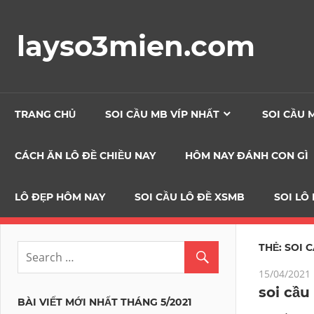
Skip
to
layso3mien.com
content
TRANG CHỦ
SOI CẦU MB VÍP NHẤT
SOI CẦU 
CÁCH ĂN LÔ ĐỀ CHIỀU NAY
HÔM NAY ĐÁNH CON GÌ
LÔ ĐẸP HÔM NAY
SOI CẦU LÔ ĐỀ XSMB
SOI LÔ
THẺ:
SOI 
15/04/2021
soi cầu
BÀI VIẾT MỚI NHẤT THÁNG 5/2021