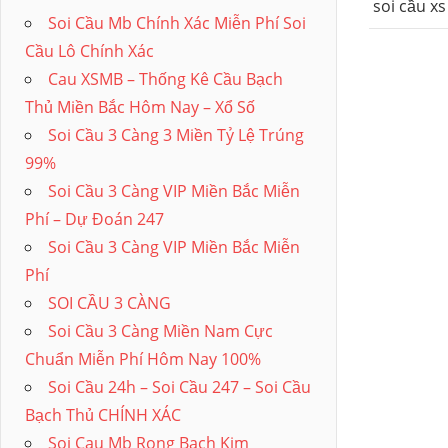
soi cầu xs
Soi Cầu Mb Chính Xác Miễn Phí Soi
Cầu Lô Chính Xác
Cau XSMB – Thống Kê Cầu Bạch
Thủ Miền Bắc Hôm Nay – Xổ Số
Soi Cầu 3 Càng 3 Miền Tỷ Lệ Trúng
99%
Soi Cầu 3 Càng VIP Miền Bắc Miễn
Phí – Dự Đoán 247
Soi Cầu 3 Càng VIP Miền Bắc Miễn
Phí
SOI CẦU 3 CÀNG
Soi Cầu 3 Càng Miền Nam Cực
Chuẩn Miễn Phí Hôm Nay 100%
Soi Cầu 24h – Soi Cầu 247 – Soi Cầu
Bạch Thủ CHÍNH XÁC
Soi Cau Mb Rong Bach Kim