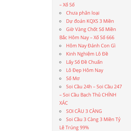
– Xổ Số
Chưa phân loại
Dự đoán KQXS 3 Miền
Giờ Vàng Chốt Số Miền
Bắc Hôm Nay – Xổ Số 666
Hôm Nay Đánh Con Gì
Kinh Nghiệm Lô Đề
Lấy Số Đề Chuẩn
Lô Đẹp Hôm Nay
Sổ Mơ
Soi Cầu 24h – Soi Cầu 247
– Soi Cầu Bạch Thủ CHÍNH
XÁC
SOI CẦU 3 CÀNG
Soi Cầu 3 Càng 3 Miền Tỷ
Lệ Trúng 99%