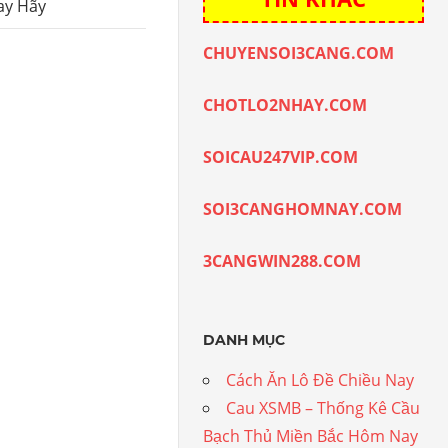
ay Hãy
CHUYENSOI3CANG.COM
CHOTLO2NHAY.COM
SOICAU247VIP.COM
SOI3CANGHOMNAY.COM
3CANGWIN288.COM
DANH MỤC
Cách Ăn Lô Đề Chiều Nay
Cau XSMB – Thống Kê Cầu
Bạch Thủ Miền Bắc Hôm Nay