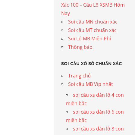
Xác 100 – Cầu Lô XSMB Hôm
Nay
Soi cầu MN chuẩn xác
Soi cầu MT chuẩn xác
Soi Lô MB Miễn Phí
Thông báo
SOI CẦU XỔ SỐ CHUẨN XÁC
Trang chủ
Soi cầu MB Víp nhất
soi cầu xs dàn lô 4 con
miền bắc
soi cầu xs dàn lô 6 con
miền bắc
soi cầu xs dàn lô 8 con