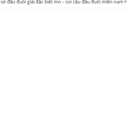
 sớ đầu đuôi giải đặc biệt mn – soi cầu đầu đuôi miền nam 