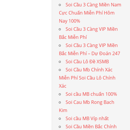
Soi Cầu 3 Càng Miền Nam
Cực Chuẩn Miễn Phí Hôm
Nay 100%
Soi Cầu 3 Càng VIP Miền
Bắc Miễn Phí
Soi Cầu 3 Càng VIP Miền
Bắc Miễn Phí – Dự Đoán 247
Soi Cầu Lô Đề XSMB
Soi Cầu Mb Chính Xác
Miễn Phí Soi Cầu Lô Chính
Xác
Soi cầu MB chuẩn 100%
Soi Cau Mb Rong Bach
Kim
Soi cầu MB Víp nhất
Soi Cầu Miền Bắc Chính