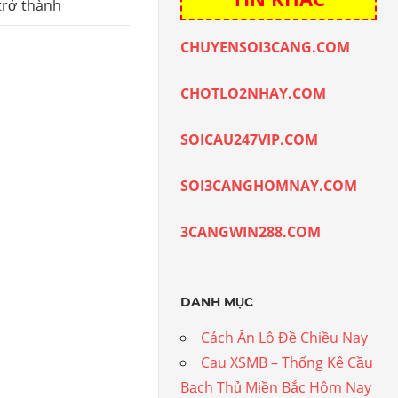
 trở thành
CHUYENSOI3CANG.COM
CHOTLO2NHAY.COM
SOICAU247VIP.COM
SOI3CANGHOMNAY.COM
3CANGWIN288.COM
DANH MỤC
Cách Ăn Lô Đề Chiều Nay
Cau XSMB – Thống Kê Cầu
Bạch Thủ Miền Bắc Hôm Nay