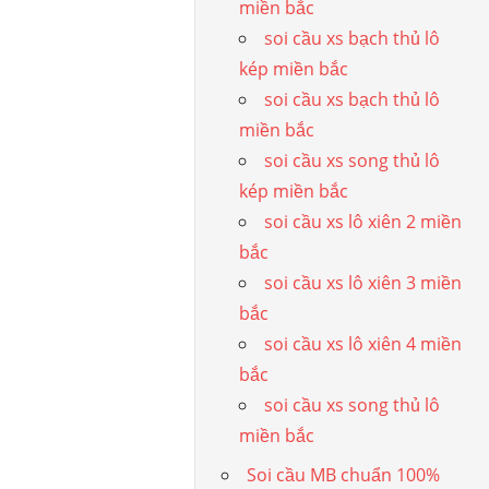
miền bắc
soi cầu xs bạch thủ lô
kép miền bắc
soi cầu xs bạch thủ lô
miền bắc
soi cầu xs song thủ lô
kép miền bắc
soi cầu xs lô xiên 2 miền
bắc
soi cầu xs lô xiên 3 miền
bắc
soi cầu xs lô xiên 4 miền
bắc
soi cầu xs song thủ lô
miền bắc
Soi cầu MB chuẩn 100%