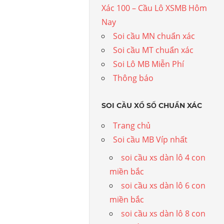
Xác 100 – Cầu Lô XSMB Hôm
Nay
Soi cầu MN chuẩn xác
Soi cầu MT chuẩn xác
Soi Lô MB Miễn Phí
Thông báo
SOI CẦU XỔ SỐ CHUẨN XÁC
Trang chủ
Soi cầu MB Víp nhất
soi cầu xs dàn lô 4 con
miền bắc
soi cầu xs dàn lô 6 con
miền bắc
soi cầu xs dàn lô 8 con