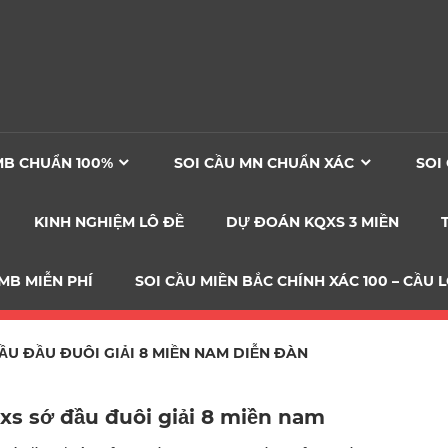
MB CHUẨN 100%
SOI CẦU MN CHUẨN XÁC
SOI
KINH NGHIỆM LÔ ĐỀ
DỰ ĐOÁN KQXS 3 MIỀN
 MB MIỄN PHÍ
SOI CẦU MIỀN BẮC CHÍNH XÁC 100 – CẦU
CẦU ĐẦU ĐUÔI GIẢI 8 MIỀN NAM DIỄN ĐÀN
 xs sớ đầu đuôi giải 8 miền nam