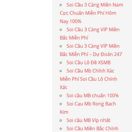
Soi Cầu 3 Càng Miền Nam
Cực Chuẩn Miễn Phí Hôm
Nay 100%
Soi Cầu 3 Càng VIP Miền
Bắc Miễn Phí
Soi Cầu 3 Càng VIP Miền
Bắc Miễn Phí – Dự Đoán 247
Soi Cầu Lô Đề XSMB
Soi Cầu Mb Chính Xác
Miễn Phí Soi Cầu Lô Chính
Xác
Soi cầu MB chuẩn 100%
Soi Cau Mb Rong Bach
Kim
Soi cầu MB Víp nhất
Soi Cầu Miền Bắc Chính