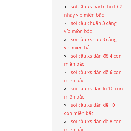
soi cầu xs bạch thu lô 2
nháy víp miền bắc
soi cầu chuẩn 3 càng
víp miền bắc
soi cầu xs cặp 3 càng
víp miền bắc
soi cầu xs dàn đề 4 con
miền bắc
soi cầu xs dàn đề 6 con
miền bắc
soi cầu xs dàn lô 10 con
miền bắc
soi cầu xs dàn đề 10
con miền bắc
soi cầu xs dàn đề 8 con
miền bắc