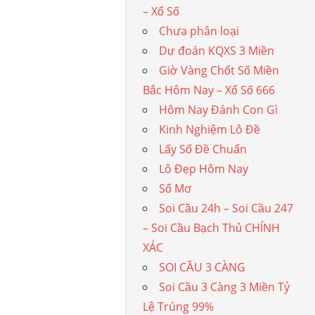
– Xổ Số
Chưa phân loại
Dự đoán KQXS 3 Miền
Giờ Vàng Chốt Số Miền
Bắc Hôm Nay – Xổ Số 666
Hôm Nay Đánh Con Gì
Kinh Nghiệm Lô Đề
Lấy Số Đề Chuẩn
Lô Đẹp Hôm Nay
Sổ Mơ
Soi Cầu 24h – Soi Cầu 247
– Soi Cầu Bạch Thủ CHÍNH
XÁC
SOI CẦU 3 CÀNG
Soi Cầu 3 Càng 3 Miền Tỷ
Lệ Trúng 99%