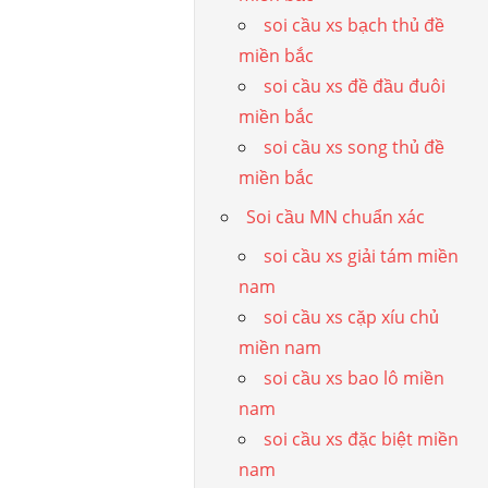
soi cầu xs bạch thủ đề
miền bắc
soi cầu xs đề đầu đuôi
miền bắc
soi cầu xs song thủ đề
miền bắc
Soi cầu MN chuẩn xác
soi cầu xs giải tám miền
nam
soi cầu xs cặp xíu chủ
miền nam
soi cầu xs bao lô miền
nam
soi cầu xs đặc biệt miền
nam