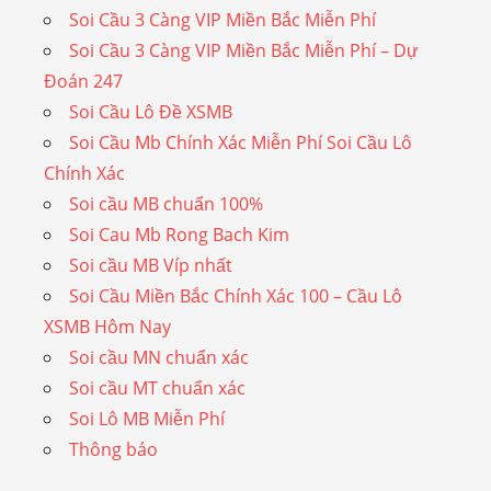
Soi Cầu 3 Càng VIP Miền Bắc Miễn Phí
Soi Cầu 3 Càng VIP Miền Bắc Miễn Phí – Dự
Đoán 247
Soi Cầu Lô Đề XSMB
Soi Cầu Mb Chính Xác Miễn Phí Soi Cầu Lô
Chính Xác
Soi cầu MB chuẩn 100%
Soi Cau Mb Rong Bach Kim
Soi cầu MB Víp nhất
Soi Cầu Miền Bắc Chính Xác 100 – Cầu Lô
XSMB Hôm Nay
Soi cầu MN chuẩn xác
Soi cầu MT chuẩn xác
Soi Lô MB Miễn Phí
Thông báo