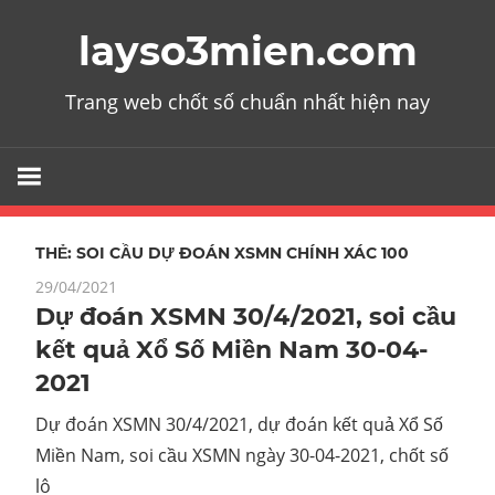
Skip
layso3mien.com
to
content
Trang web chốt số chuẩn nhất hiện nay
THẺ:
SOI CẦU DỰ ĐOÁN XSMN CHÍNH XÁC 100
29/04/2021
Dự đoán XSMN 30/4/2021, soi cầu
kết quả Xổ Số Miền Nam 30-04-
2021
Dự đoán XSMN 30/4/2021, dự đoán kết quả Xổ Số
Miền Nam, soi cầu XSMN ngày 30-04-2021, chốt số
lô