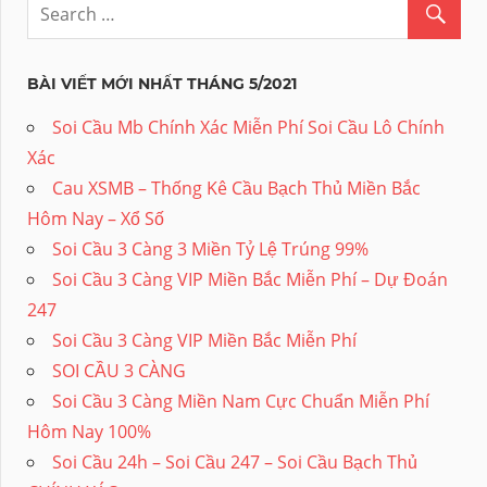
BÀI VIẾT MỚI NHẤT THÁNG 5/2021
Soi Cầu Mb Chính Xác Miễn Phí Soi Cầu Lô Chính
Xác
Cau XSMB – Thống Kê Cầu Bạch Thủ Miền Bắc
Hôm Nay – Xổ Số
Soi Cầu 3 Càng 3 Miền Tỷ Lệ Trúng 99%
Soi Cầu 3 Càng VIP Miền Bắc Miễn Phí – Dự Đoán
247
Soi Cầu 3 Càng VIP Miền Bắc Miễn Phí
SOI CẦU 3 CÀNG
Soi Cầu 3 Càng Miền Nam Cực Chuẩn Miễn Phí
Hôm Nay 100%
Soi Cầu 24h – Soi Cầu 247 – Soi Cầu Bạch Thủ