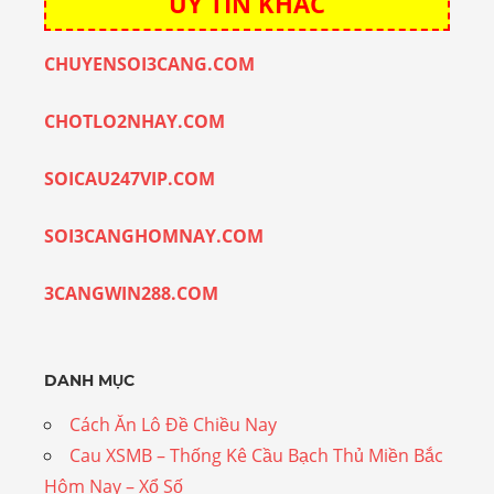
UY TÍN KHÁC
CHUYENSOI3CANG.COM
CHOTLO2NHAY.COM
SOICAU247VIP.COM
SOI3CANGHOMNAY.COM
3CANGWIN288.COM
DANH MỤC
Cách Ăn Lô Đề Chiều Nay
Cau XSMB – Thống Kê Cầu Bạch Thủ Miền Bắc
Hôm Nay – Xổ Số