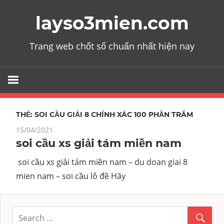
Skip
layso3mien.com
to
content
Trang web chốt số chuẩn nhất hiện nay
THẺ:
SOI CẦU GIẢI 8 CHÍNH XÁC 100 PHẦN TRĂM
15/04/2021
soi cầu xs giải tám miền nam
soi cầu xs giải tám miền nam – du doan giai 8
mien nam – soi cầu lô đề Hãy