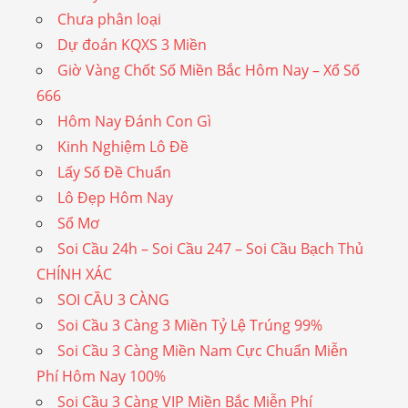
Chưa phân loại
Dự đoán KQXS 3 Miền
Giờ Vàng Chốt Số Miền Bắc Hôm Nay – Xổ Số
666
Hôm Nay Đánh Con Gì
Kinh Nghiệm Lô Đề
Lấy Số Đề Chuẩn
Lô Đẹp Hôm Nay
Sổ Mơ
Soi Cầu 24h – Soi Cầu 247 – Soi Cầu Bạch Thủ
CHÍNH XÁC
SOI CẦU 3 CÀNG
Soi Cầu 3 Càng 3 Miền Tỷ Lệ Trúng 99%
Soi Cầu 3 Càng Miền Nam Cực Chuẩn Miễn
Phí Hôm Nay 100%
Soi Cầu 3 Càng VIP Miền Bắc Miễn Phí