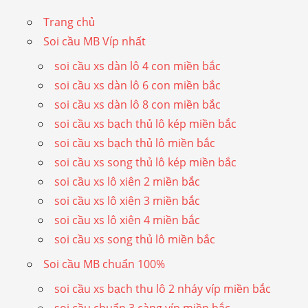
Trang chủ
Soi cầu MB Víp nhất
soi cầu xs dàn lô 4 con miền bắc
soi cầu xs dàn lô 6 con miền bắc
soi cầu xs dàn lô 8 con miền bắc
soi cầu xs bạch thủ lô kép miền bắc
soi cầu xs bạch thủ lô miền bắc
soi cầu xs song thủ lô kép miền bắc
soi cầu xs lô xiên 2 miền bắc
soi cầu xs lô xiên 3 miền bắc
soi cầu xs lô xiên 4 miền bắc
soi cầu xs song thủ lô miền bắc
Soi cầu MB chuẩn 100%
soi cầu xs bạch thu lô 2 nháy víp miền bắc