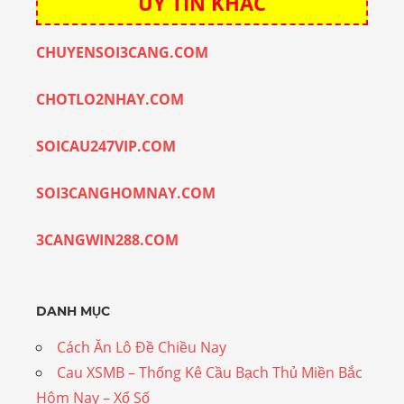
UY TÍN KHÁC
CHUYENSOI3CANG.COM
CHOTLO2NHAY.COM
SOICAU247VIP.COM
SOI3CANGHOMNAY.COM
3CANGWIN288.COM
DANH MỤC
Cách Ăn Lô Đề Chiều Nay
Cau XSMB – Thống Kê Cầu Bạch Thủ Miền Bắc
Hôm Nay – Xổ Số