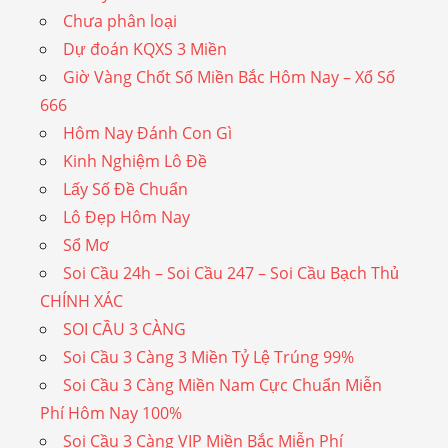
Chưa phân loại
Dự đoán KQXS 3 Miền
Giờ Vàng Chốt Số Miền Bắc Hôm Nay – Xổ Số
666
Hôm Nay Đánh Con Gì
Kinh Nghiệm Lô Đề
Lấy Số Đề Chuẩn
Lô Đẹp Hôm Nay
Sổ Mơ
Soi Cầu 24h – Soi Cầu 247 – Soi Cầu Bạch Thủ
CHÍNH XÁC
SOI CẦU 3 CÀNG
Soi Cầu 3 Càng 3 Miền Tỷ Lệ Trúng 99%
Soi Cầu 3 Càng Miền Nam Cực Chuẩn Miễn
Phí Hôm Nay 100%
Soi Cầu 3 Càng VIP Miền Bắc Miễn Phí