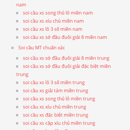
nam
soi cầu xs song thủ lô miền nam
soi cầu xs xíu chủ miền nam
soi cầu xs lô 3 số miền nam
soi cầu xs sớ đầu đuôi giải 8 miền nam
Soi cầu MT chuẩn xác
soi cầu xs sớ đầu đuôi giải 8 miền trung
soi cầu xs sớ đầu đuôi giải đặc biệt miền
trung
soi cầu xs lô 3 số miền trung
soi cầu xs giải tám miền trung
soi cầu xs song thủ lô miền trung
soi cầu xs xíu chủ miền trung
soi cầu xs đặc biệt miền trung
soi cầu xs cặp xíu chủ miền trung