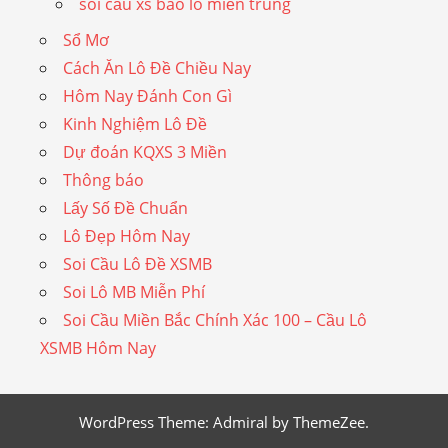
soi cầu xs bao lô miền trung
Sổ Mơ
Cách Ăn Lô Đề Chiều Nay
Hôm Nay Đánh Con Gì
Kinh Nghiệm Lô Đề
Dự đoán KQXS 3 Miền
Thông báo
Lấy Số Đề Chuẩn
Lô Đẹp Hôm Nay
Soi Cầu Lô Đề XSMB
Soi Lô MB Miễn Phí
Soi Cầu Miền Bắc Chính Xác 100 – Cầu Lô
XSMB Hôm Nay
WordPress Theme: Admiral by ThemeZee.