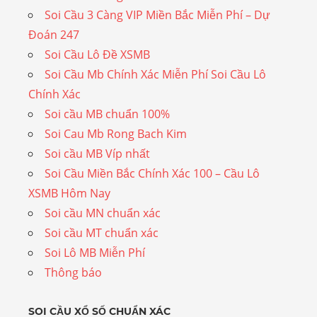
Soi Cầu 3 Càng VIP Miền Bắc Miễn Phí – Dự
Đoán 247
Soi Cầu Lô Đề XSMB
Soi Cầu Mb Chính Xác Miễn Phí Soi Cầu Lô
Chính Xác
Soi cầu MB chuẩn 100%
Soi Cau Mb Rong Bach Kim
Soi cầu MB Víp nhất
Soi Cầu Miền Bắc Chính Xác 100 – Cầu Lô
XSMB Hôm Nay
Soi cầu MN chuẩn xác
Soi cầu MT chuẩn xác
Soi Lô MB Miễn Phí
Thông báo
SOI CẦU XỔ SỐ CHUẨN XÁC