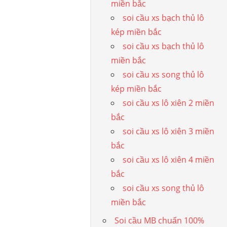
miền bắc
soi cầu xs bạch thủ lô
kép miền bắc
soi cầu xs bạch thủ lô
miền bắc
soi cầu xs song thủ lô
kép miền bắc
soi cầu xs lô xiên 2 miền
bắc
soi cầu xs lô xiên 3 miền
bắc
soi cầu xs lô xiên 4 miền
bắc
soi cầu xs song thủ lô
miền bắc
Soi cầu MB chuẩn 100%