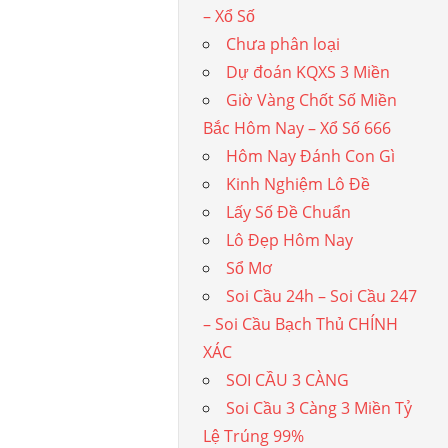
– Xổ Số
Chưa phân loại
Dự đoán KQXS 3 Miền
Giờ Vàng Chốt Số Miền
Bắc Hôm Nay – Xổ Số 666
Hôm Nay Đánh Con Gì
Kinh Nghiệm Lô Đề
Lấy Số Đề Chuẩn
Lô Đẹp Hôm Nay
Sổ Mơ
Soi Cầu 24h – Soi Cầu 247
– Soi Cầu Bạch Thủ CHÍNH
XÁC
SOI CẦU 3 CÀNG
Soi Cầu 3 Càng 3 Miền Tỷ
Lệ Trúng 99%