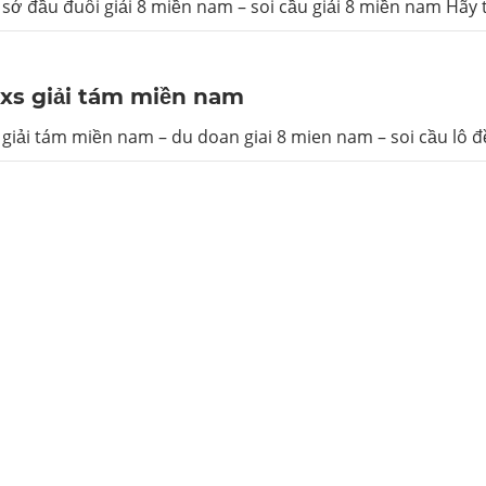
 sớ đầu đuôi giải 8 miền nam – soi cầu giải 8 miền nam Hãy
 xs giải tám miền nam
 giải tám miền nam – du doan giai 8 mien nam – soi cầu lô 