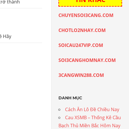
 trở thành
CHUYENSOI3CANG.COM
CHOTLO2NHAY.COM
đề Hãy
SOICAU247VIP.COM
SOI3CANGHOMNAY.COM
3CANGWIN288.COM
DANH MỤC
Cách Ăn Lô Đề Chiều Nay
Cau XSMB – Thống Kê Cầu
Bạch Thủ Miền Bắc Hôm Nay