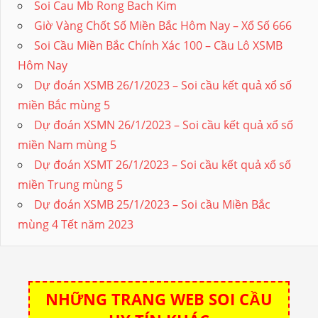
Soi Cau Mb Rong Bach Kim
Giờ Vàng Chốt Số Miền Bắc Hôm Nay – Xổ Số 666
Soi Cầu Miền Bắc Chính Xác 100 – Cầu Lô XSMB
Hôm Nay
Dự đoán XSMB 26/1/2023 – Soi cầu kết quả xổ số
miền Bắc mùng 5
Dự đoán XSMN 26/1/2023 – Soi cầu kết quả xổ số
miền Nam mùng 5
Dự đoán XSMT 26/1/2023 – Soi cầu kết quả xổ số
miền Trung mùng 5
Dự đoán XSMB 25/1/2023 – Soi cầu Miền Bắc
mùng 4 Tết năm 2023
NHỮNG TRANG WEB SOI CẦU