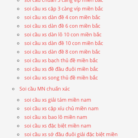
soi cầu chuẩn 3 càng víp miền bắc
soi cầu xs cặp 3 càng víp miền bắc
soi cầu xs dàn đề 4 con miền bắc
soi cầu xs dàn đề 6 con miền bắc
soi cầu xs dàn lô 10 con miền bắc
soi cầu xs dàn đề 10 con miền bắc
soi cầu xs dàn đề 8 con miền bắc
soi cầu xs bạch thủ đề miền bắc
soi cầu xs đề đầu đuôi miền bắc
soi cầu xs song thủ đề miền bắc
Soi cầu MN chuẩn xác
soi cầu xs giải tám miền nam
soi cầu xs cặp xíu chủ miền nam
soi cầu xs bao lô miền nam
soi cầu xs đặc biệt miền nam
soi cầu xs sớ đầu đuôi giải đặc biệt miền