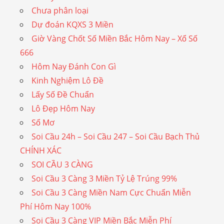
Chưa phân loại
Dự đoán KQXS 3 Miền
Giờ Vàng Chốt Số Miền Bắc Hôm Nay – Xổ Số
666
Hôm Nay Đánh Con Gì
Kinh Nghiệm Lô Đề
Lấy Số Đề Chuẩn
Lô Đẹp Hôm Nay
Sổ Mơ
Soi Cầu 24h – Soi Cầu 247 – Soi Cầu Bạch Thủ
CHÍNH XÁC
SOI CẦU 3 CÀNG
Soi Cầu 3 Càng 3 Miền Tỷ Lệ Trúng 99%
Soi Cầu 3 Càng Miền Nam Cực Chuẩn Miễn
Phí Hôm Nay 100%
Soi Cầu 3 Càng VIP Miền Bắc Miễn Phí