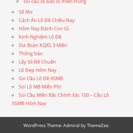
soi cầu xs bao lô miền trung
Sổ Mơ
Cách Ăn Lô Đề Chiều Nay
Hôm Nay Đánh Con Gì
Kinh Nghiệm Lô Đề
Dự đoán KQXS 3 Miền
Thông báo
Lấy Số Đề Chuẩn
Lô Đẹp Hôm Nay
Soi Cầu Lô Đề XSMB
Soi Lô MB Miễn Phí
Soi Cầu Miền Bắc Chính Xác 100 – Cầu Lô
XSMB Hôm Nay
WordPress Theme: Admiral by ThemeZee.