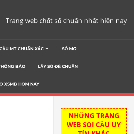
Trang web chốt số chuẩn nhất hiện nay
 CẦU MT CHUẨN XÁC
SỔ MƠ
THÔNG BÁO
LẤY SỐ ĐỀ CHUẨN
 LÔ XSMB HÔM NAY
NHỮNG TRANG
WEB SOI CẦU UY
TÍN KHÁC