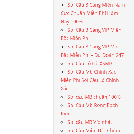
Soi Cầu 3 Càng Miền Nam
Cực Chuẩn Miễn Phí Hôm
Nay 100%
Soi Cầu 3 Càng VIP Miền
Bắc Miễn Phí
Soi Cầu 3 Càng VIP Miền
Bắc Miễn Phí – Dự Đoán 247
Soi Cầu Lô Đề XSMB
Soi Cầu Mb Chính Xác
Miễn Phí Soi Cầu Lô Chính
Xác
Soi cầu MB chuẩn 100%
Soi Cau Mb Rong Bach
Kim
Soi cầu MB Víp nhất
Soi Cầu Miền Bắc Chính