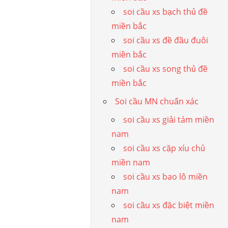
soi cầu xs bạch thủ đề
miền bắc
soi cầu xs đề đầu đuôi
miền bắc
soi cầu xs song thủ đề
miền bắc
Soi cầu MN chuẩn xác
soi cầu xs giải tám miền
nam
soi cầu xs cặp xíu chủ
miền nam
soi cầu xs bao lô miền
nam
soi cầu xs đặc biệt miền
nam