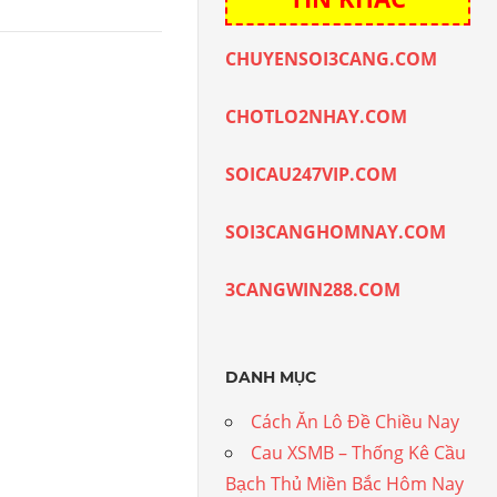
CHUYENSOI3CANG.COM
CHOTLO2NHAY.COM
SOICAU247VIP.COM
SOI3CANGHOMNAY.COM
3CANGWIN288.COM
DANH MỤC
Cách Ăn Lô Đề Chiều Nay
Cau XSMB – Thống Kê Cầu
Bạch Thủ Miền Bắc Hôm Nay