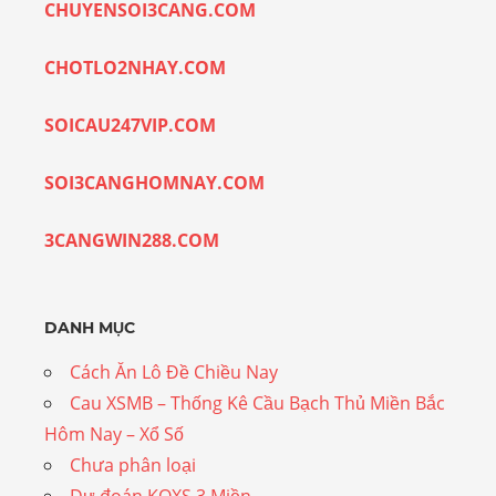
CHUYENSOI3CANG.COM
CHOTLO2NHAY.COM
SOICAU247VIP.COM
SOI3CANGHOMNAY.COM
3CANGWIN288.COM
DANH MỤC
Cách Ăn Lô Đề Chiều Nay
Cau XSMB – Thống Kê Cầu Bạch Thủ Miền Bắc
Hôm Nay – Xổ Số
Chưa phân loại