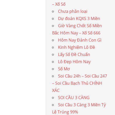
– Xổ Số
Chưa phân loại
Dự đoán KQXS 3 Miền
Giờ Vàng Chốt Số Miền
Bắc Hôm Nay – Xổ Số 666
Hôm Nay Đánh Con Gì
Kinh Nghiệm Lô Đề
Lấy Số Đề Chuẩn
Lô Đẹp Hôm Nay
Sổ Mơ
Soi Cầu 24h – Soi Cầu 247
– Soi Cầu Bạch Thủ CHÍNH
XÁC
SOI CẦU 3 CÀNG
Soi Cầu 3 Càng 3 Miền Tỷ
Lệ Trúng 99%