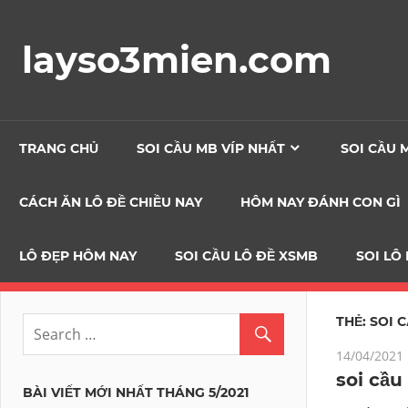
Skip
to
layso3mien.com
content
TRANG CHỦ
SOI CẦU MB VÍP NHẤT
SOI CẦU 
CÁCH ĂN LÔ ĐỀ CHIỀU NAY
HÔM NAY ĐÁNH CON GÌ
LÔ ĐẸP HÔM NAY
SOI CẦU LÔ ĐỀ XSMB
SOI LÔ
THẺ:
SOI C
14/04/2021
soi cầu
BÀI VIẾT MỚI NHẤT THÁNG 5/2021