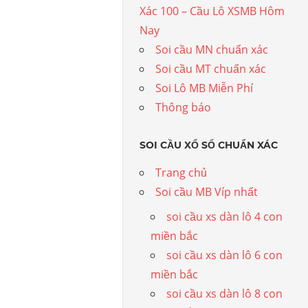
Xác 100 – Cầu Lô XSMB Hôm
Nay
Soi cầu MN chuẩn xác
Soi cầu MT chuẩn xác
Soi Lô MB Miễn Phí
Thông báo
SOI CẦU XỔ SỐ CHUẨN XÁC
Trang chủ
Soi cầu MB Víp nhất
soi cầu xs dàn lô 4 con
miền bắc
soi cầu xs dàn lô 6 con
miền bắc
soi cầu xs dàn lô 8 con