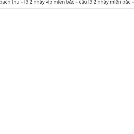
 bạch thu – lô 2 nháy víp miền bắc – cầu lô 2 nháy miền bắc –