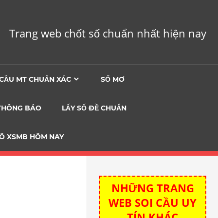
Trang web chốt số chuẩn nhất hiện nay
 CẦU MT CHUẨN XÁC
SỔ MƠ
THÔNG BÁO
LẤY SỐ ĐỀ CHUẨN
 LÔ XSMB HÔM NAY
NHỮNG TRANG
WEB SOI CẦU UY
TÍN KHÁC