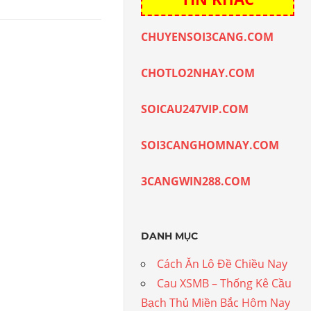
CHUYENSOI3CANG.COM
CHOTLO2NHAY.COM
SOICAU247VIP.COM
SOI3CANGHOMNAY.COM
3CANGWIN288.COM
DANH MỤC
Cách Ăn Lô Đề Chiều Nay
Cau XSMB – Thống Kê Cầu
Bạch Thủ Miền Bắc Hôm Nay