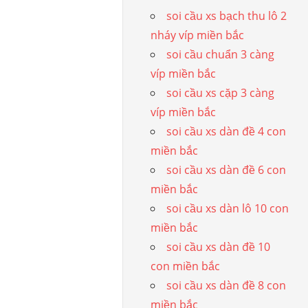
soi cầu xs bạch thu lô 2
nháy víp miền bắc
soi cầu chuẩn 3 càng
víp miền bắc
soi cầu xs cặp 3 càng
víp miền bắc
soi cầu xs dàn đề 4 con
miền bắc
soi cầu xs dàn đề 6 con
miền bắc
soi cầu xs dàn lô 10 con
miền bắc
soi cầu xs dàn đề 10
con miền bắc
soi cầu xs dàn đề 8 con
miền bắc