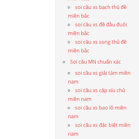
soi cầu xs bạch thủ đề
miền bắc
soi cầu xs đề đầu đuôi
miền bắc
soi cầu xs song thủ đề
miền bắc
Soi cầu MN chuẩn xác
soi cầu xs giải tám miền
nam
soi cầu xs cặp xíu chủ
miền nam
soi cầu xs bao lô miền
nam
soi cầu xs đặc biệt miền
nam