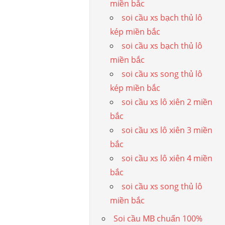
miền bắc
soi cầu xs bạch thủ lô
kép miền bắc
soi cầu xs bạch thủ lô
miền bắc
soi cầu xs song thủ lô
kép miền bắc
soi cầu xs lô xiên 2 miền
bắc
soi cầu xs lô xiên 3 miền
bắc
soi cầu xs lô xiên 4 miền
bắc
soi cầu xs song thủ lô
miền bắc
Soi cầu MB chuẩn 100%