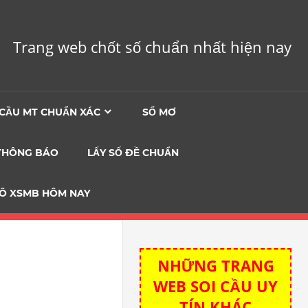
Trang web chốt số chuẩn nhất hiện nay
 CẦU MT CHUẨN XÁC
SỔ MƠ
THÔNG BÁO
LẤY SỐ ĐỀ CHUẨN
 LÔ XSMB HÔM NAY
NHỮNG TRANG
WEB SOI CẦU UY
TÍN KHÁC