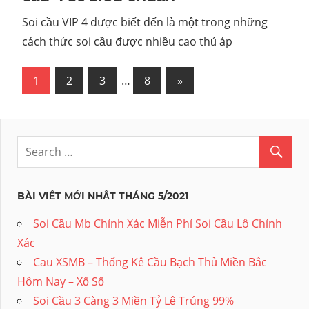
Soi cầu VIP 4 được biết đến là một trong những
cách thức soi cầu được nhiều cao thủ áp
Phân
Next
1
2
3
…
8
»
Posts
trang
bài
viết
BÀI VIẾT MỚI NHẤT THÁNG 5/2021
Soi Cầu Mb Chính Xác Miễn Phí Soi Cầu Lô Chính
Xác
Cau XSMB – Thống Kê Cầu Bạch Thủ Miền Bắc
Hôm Nay – Xổ Số
Soi Cầu 3 Càng 3 Miền Tỷ Lệ Trúng 99%