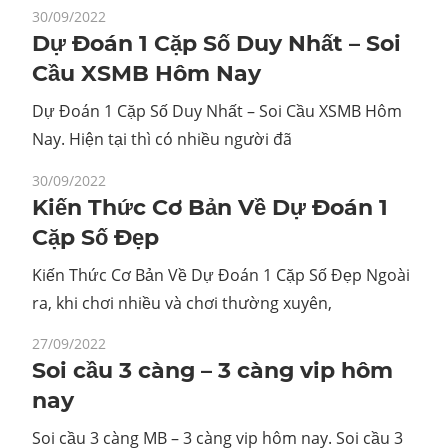
30/09/2022
Dự Đoán 1 Cặp Số Duy Nhất – Soi
Cầu XSMB Hôm Nay
Dự Đoán 1 Cặp Số Duy Nhất – Soi Cầu XSMB Hôm
Nay. Hiện tại thì có nhiều người đã
30/09/2022
Kiến Thức Cơ Bản Về Dự Đoán 1
Cặp Số Đẹp
Kiến Thức Cơ Bản Về Dự Đoán 1 Cặp Số Đẹp Ngoài
ra, khi chơi nhiều và chơi thường xuyên,
27/09/2022
Soi cầu 3 càng – 3 càng vip hôm
nay
Soi cầu 3 càng MB – 3 càng vip hôm nay. Soi cầu 3