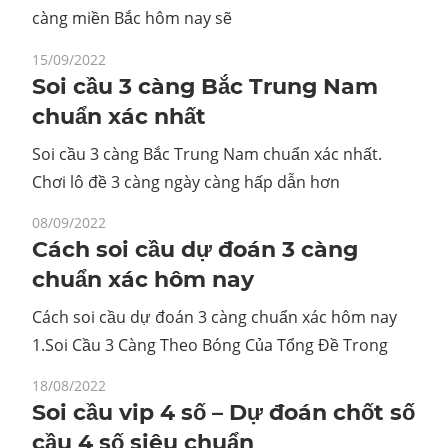
càng miền Bắc hôm nay sẽ
15/09/2022
Soi cầu 3 càng Bắc Trung Nam
chuẩn xác nhất
Soi cầu 3 càng Bắc Trung Nam chuẩn xác nhất.
Chơi lô đề 3 càng ngày càng hấp dẫn hơn
08/09/2022
Cách soi cầu dự đoán 3 càng
chuẩn xác hôm nay
Cách soi cầu dự đoán 3 càng chuẩn xác hôm nay
1.Soi Cầu 3 Càng Theo Bóng Của Tổng Đề Trong
18/08/2022
Soi cầu vip 4 số – Dự đoán chốt số
cầu 4 số siêu chuẩn