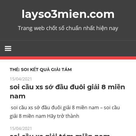
Skip
layso3mien.com
to
content
Trang web chốt số chuẩn nhất hiện nay
THẺ:
SOI KẾT QUẢ GIẢI TÁM
15/04/2021
soi cầu xs sớ đầu đuôi giải 8 miền
nam
soi cầu xs sớ đầu đuôi giải 8 miền nam – soi cầu
giải 8 miền nam Hãy trở thành
15/04/2021