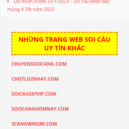
Dự đoán XSMB 25/1/2023 – Soi cầu Miền Bắc
mùng 4 Tết năm 2023
NHỮNG TRANG WEB SOI CẦU
UY TÍN KHÁC
CHUYENSOI3CANG.COM
CHOTLO2NHAY.COM
SOICAU247VIP.COM
SOI3CANGHOMNAY.COM
3CANGWIN288.COM