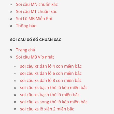
Soi cầu MN chuẩn xác
Soi cầu MT chuẩn xác
Soi Lô MB Miễn Phí
Thông báo
SOI CẦU XỔ SỐ CHUẨN XÁC
Trang chủ
Soi cầu MB Víp nhất
soi cầu xs dàn lô 4 con miền bắc
soi cầu xs dàn lô 6 con miền bắc
soi cầu xs dàn lô 8 con miền bắc
soi cầu xs bạch thủ lô kép miền bắc
soi cầu xs bạch thủ lô miền bắc
soi cầu xs song thủ lô kép miền bắc
soi cầu xs lô xiên 2 miền bắc