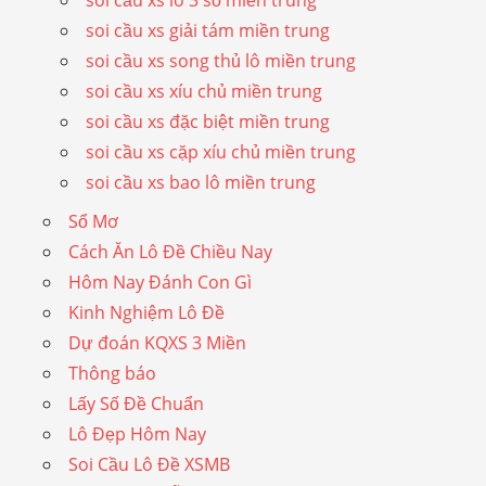
soi cầu xs giải tám miền trung
soi cầu xs song thủ lô miền trung
soi cầu xs xíu chủ miền trung
soi cầu xs đặc biệt miền trung
soi cầu xs cặp xíu chủ miền trung
soi cầu xs bao lô miền trung
Sổ Mơ
Cách Ăn Lô Đề Chiều Nay
Hôm Nay Đánh Con Gì
Kinh Nghiệm Lô Đề
Dự đoán KQXS 3 Miền
Thông báo
Lấy Số Đề Chuẩn
Lô Đẹp Hôm Nay
Soi Cầu Lô Đề XSMB