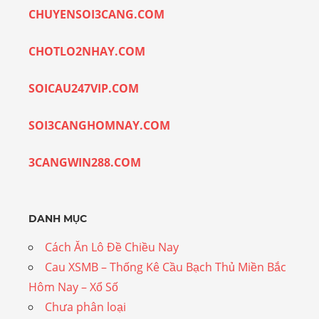
CHUYENSOI3CANG.COM
CHOTLO2NHAY.COM
SOICAU247VIP.COM
SOI3CANGHOMNAY.COM
3CANGWIN288.COM
DANH MỤC
Cách Ăn Lô Đề Chiều Nay
Cau XSMB – Thống Kê Cầu Bạch Thủ Miền Bắc
Hôm Nay – Xổ Số
Chưa phân loại