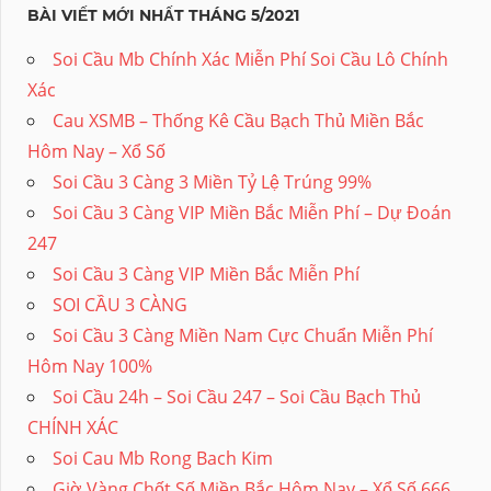
BÀI VIẾT MỚI NHẤT THÁNG 5/2021
Soi Cầu Mb Chính Xác Miễn Phí Soi Cầu Lô Chính
Xác
Cau XSMB – Thống Kê Cầu Bạch Thủ Miền Bắc
Hôm Nay – Xổ Số
Soi Cầu 3 Càng 3 Miền Tỷ Lệ Trúng 99%
Soi Cầu 3 Càng VIP Miền Bắc Miễn Phí – Dự Đoán
247
Soi Cầu 3 Càng VIP Miền Bắc Miễn Phí
SOI CẦU 3 CÀNG
Soi Cầu 3 Càng Miền Nam Cực Chuẩn Miễn Phí
Hôm Nay 100%
Soi Cầu 24h – Soi Cầu 247 – Soi Cầu Bạch Thủ
CHÍNH XÁC
Soi Cau Mb Rong Bach Kim
Giờ Vàng Chốt Số Miền Bắc Hôm Nay – Xổ Số 666