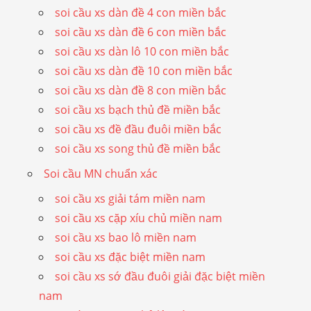
soi cầu xs dàn đề 4 con miền bắc
soi cầu xs dàn đề 6 con miền bắc
soi cầu xs dàn lô 10 con miền bắc
soi cầu xs dàn đề 10 con miền bắc
soi cầu xs dàn đề 8 con miền bắc
soi cầu xs bạch thủ đề miền bắc
soi cầu xs đề đầu đuôi miền bắc
soi cầu xs song thủ đề miền bắc
Soi cầu MN chuẩn xác
soi cầu xs giải tám miền nam
soi cầu xs cặp xíu chủ miền nam
soi cầu xs bao lô miền nam
soi cầu xs đặc biệt miền nam
soi cầu xs sớ đầu đuôi giải đặc biệt miền
nam