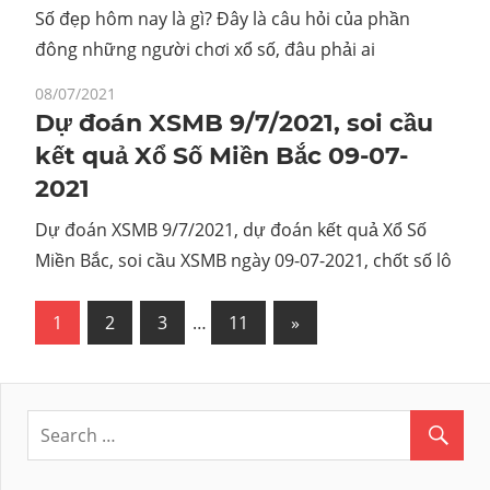
Số đẹp hôm nay là gì? Đây là câu hỏi của phần
đông những người chơi xổ số, đâu phải ai
08/07/2021
Dự đoán XSMB 9/7/2021, soi cầu
kết quả Xổ Số Miền Bắc 09-07-
2021
Dự đoán XSMB 9/7/2021, dự đoán kết quả Xổ Số
Miền Bắc, soi cầu XSMB ngày 09-07-2021, chốt số lô
Phân
Next
1
2
3
…
11
»
Posts
trang
bài
viết