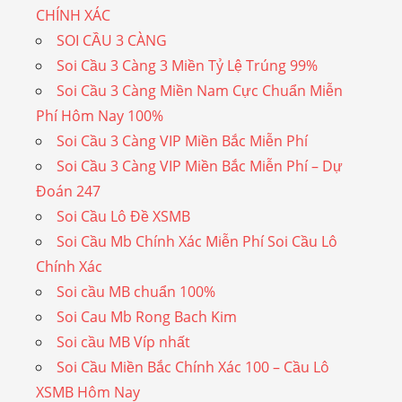
CHÍNH XÁC
SOI CẦU 3 CÀNG
Soi Cầu 3 Càng 3 Miền Tỷ Lệ Trúng 99%
Soi Cầu 3 Càng Miền Nam Cực Chuẩn Miễn
Phí Hôm Nay 100%
Soi Cầu 3 Càng VIP Miền Bắc Miễn Phí
Soi Cầu 3 Càng VIP Miền Bắc Miễn Phí – Dự
Đoán 247
Soi Cầu Lô Đề XSMB
Soi Cầu Mb Chính Xác Miễn Phí Soi Cầu Lô
Chính Xác
Soi cầu MB chuẩn 100%
Soi Cau Mb Rong Bach Kim
Soi cầu MB Víp nhất
Soi Cầu Miền Bắc Chính Xác 100 – Cầu Lô
XSMB Hôm Nay