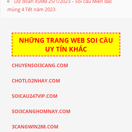
Dự đoán XSMB 25/1/2023 – Soi cầu Miền Bắc
mùng 4 Tết năm 2023
NHỮNG TRANG WEB SOI CẦU
UY TÍN KHÁC
CHUYENSOI3CANG.COM
CHOTLO2NHAY.COM
SOICAU247VIP.COM
SOI3CANGHOMNAY.COM
3CANGWIN288.COM