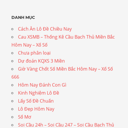
DANH MỤC
Cách Ăn Lô Đề Chiều Nay
Cau XSMB – Thống Kê Cầu Bạch Thủ Miền Bắc
Hôm Nay – Xổ Số
Chưa phân loại
Dự đoán KQXS 3 Miền
Giờ Vàng Chốt Số Miền Bắc Hôm Nay – Xổ Số
666
Hôm Nay Đánh Con Gì
Kinh Nghiệm Lô Đề
Lấy Số Đề Chuẩn
Lô Đẹp Hôm Nay
Sổ Mơ
Soi Cầu 24h – Soi Cầu 247 – Soi Cầu Bạch Thủ