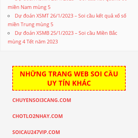
miền Nam mùng 5
Dự đoán XSMT 26/1/2023 – Soi cầu kết quả xổ số
miền Trung mùng 5
Dự đoán XSMB 25/1/2023 – Soi cầu Miền Bắc
mùng 4 Tết năm 2023
NHỮNG TRANG WEB SOI CẦU
UY TÍN KHÁC
CHUYENSOI3CANG.COM
CHOTLO2NHAY.COM
SOICAU247VIP.COM