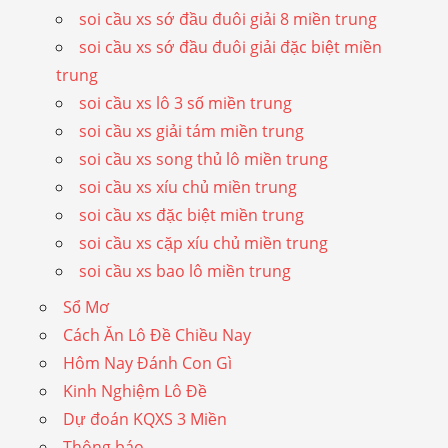
soi cầu xs sớ đầu đuôi giải 8 miền trung
soi cầu xs sớ đầu đuôi giải đặc biệt miền
trung
soi cầu xs lô 3 số miền trung
soi cầu xs giải tám miền trung
soi cầu xs song thủ lô miền trung
soi cầu xs xíu chủ miền trung
soi cầu xs đặc biệt miền trung
soi cầu xs cặp xíu chủ miền trung
soi cầu xs bao lô miền trung
Sổ Mơ
Cách Ăn Lô Đề Chiều Nay
Hôm Nay Đánh Con Gì
Kinh Nghiệm Lô Đề
Dự đoán KQXS 3 Miền
Thông báo