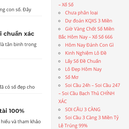
– Xổ Số
ng con số. Đây
Chưa phân loại
Dự đoán KQXS 3 Miền
Giờ Vàng Chốt Số Miền
i chuẩn xác
Bắc Hôm Nay – Xổ Số 666
là tân binh trong
Hôm Nay Đánh Con Gì
Kinh Nghiệm Lô Đề
Lấy Số Đề Chuẩn
Lô Đẹp Hôm Nay
Sổ Mơ
Soi Cầu 24h – Soi Cầu 247
ã có số đẹp cho
– Soi Cầu Bạch Thủ CHÍNH
XÁC
SOI CẦU 3 CÀNG
 tài 100%
Soi Cầu 3 Càng 3 Miền Tỷ
hiểu và tham khảo
Lệ Trúng 99%