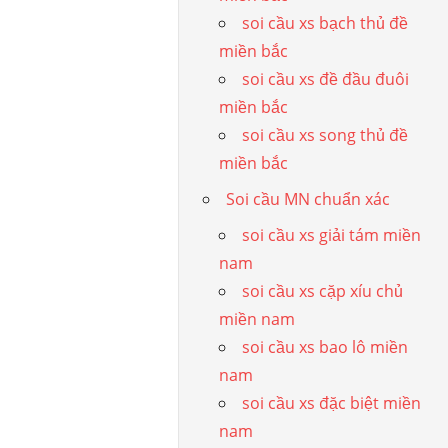
soi cầu xs bạch thủ đề
miền bắc
soi cầu xs đề đầu đuôi
miền bắc
soi cầu xs song thủ đề
miền bắc
Soi cầu MN chuẩn xác
soi cầu xs giải tám miền
nam
soi cầu xs cặp xíu chủ
miền nam
soi cầu xs bao lô miền
nam
soi cầu xs đặc biệt miền
nam