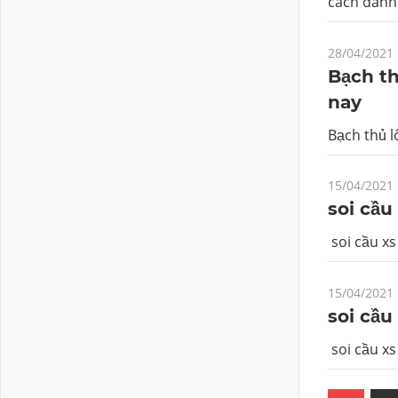
cách đánh
28/04/2021
Bạch th
nay
Bạch thủ l
15/04/2021
soi cầu
soi cầu xs
15/04/2021
soi cầu
soi cầu xs