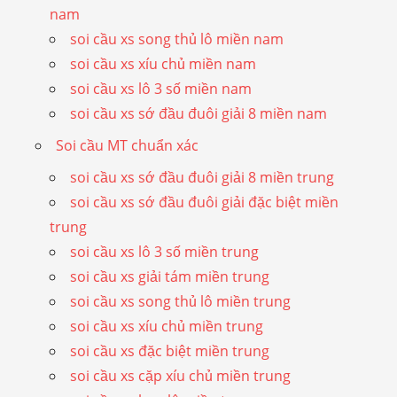
nam
soi cầu xs song thủ lô miền nam
soi cầu xs xíu chủ miền nam
soi cầu xs lô 3 số miền nam
soi cầu xs sớ đầu đuôi giải 8 miền nam
Soi cầu MT chuẩn xác
soi cầu xs sớ đầu đuôi giải 8 miền trung
soi cầu xs sớ đầu đuôi giải đặc biệt miền
trung
soi cầu xs lô 3 số miền trung
soi cầu xs giải tám miền trung
soi cầu xs song thủ lô miền trung
soi cầu xs xíu chủ miền trung
soi cầu xs đặc biệt miền trung
soi cầu xs cặp xíu chủ miền trung