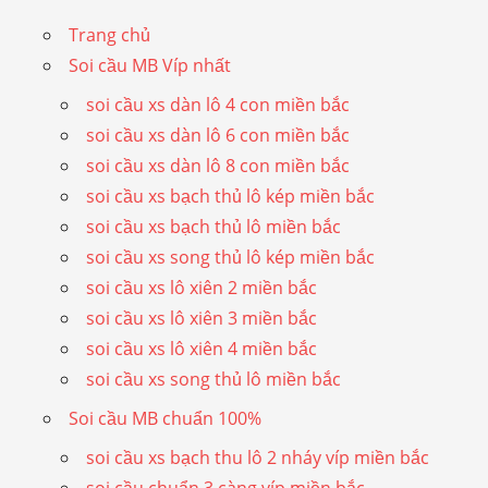
Trang chủ
Soi cầu MB Víp nhất
soi cầu xs dàn lô 4 con miền bắc
soi cầu xs dàn lô 6 con miền bắc
soi cầu xs dàn lô 8 con miền bắc
soi cầu xs bạch thủ lô kép miền bắc
soi cầu xs bạch thủ lô miền bắc
soi cầu xs song thủ lô kép miền bắc
soi cầu xs lô xiên 2 miền bắc
soi cầu xs lô xiên 3 miền bắc
soi cầu xs lô xiên 4 miền bắc
soi cầu xs song thủ lô miền bắc
Soi cầu MB chuẩn 100%
soi cầu xs bạch thu lô 2 nháy víp miền bắc