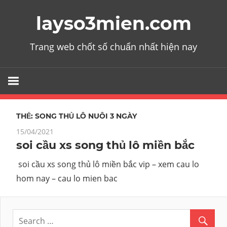
Skip
layso3mien.com
to
content
Trang web chốt số chuẩn nhất hiện nay
THẺ:
SONG THỦ LÔ NUÔI 3 NGÀY
15/04/2021
soi cầu xs song thủ lô miền bắc
soi cầu xs song thủ lô miền bắc vip – xem cau lo
hom nay – cau lo mien bac