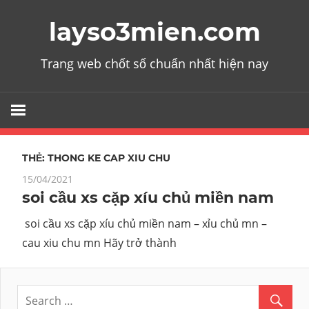
Skip
layso3mien.com
to
content
Trang web chốt số chuẩn nhất hiện nay
THẺ:
THONG KE CAP XIU CHU
15/04/2021
soi cầu xs cặp xíu chủ miền nam
soi cầu xs cặp xíu chủ miền nam – xỉu chủ mn –
cau xiu chu mn Hãy trở thành