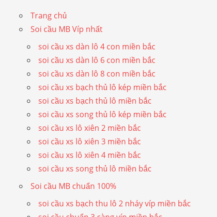
Trang chủ
Soi cầu MB Víp nhất
soi cầu xs dàn lô 4 con miền bắc
soi cầu xs dàn lô 6 con miền bắc
soi cầu xs dàn lô 8 con miền bắc
soi cầu xs bạch thủ lô kép miền bắc
soi cầu xs bạch thủ lô miền bắc
soi cầu xs song thủ lô kép miền bắc
soi cầu xs lô xiên 2 miền bắc
soi cầu xs lô xiên 3 miền bắc
soi cầu xs lô xiên 4 miền bắc
soi cầu xs song thủ lô miền bắc
Soi cầu MB chuẩn 100%
soi cầu xs bạch thu lô 2 nháy víp miền bắc