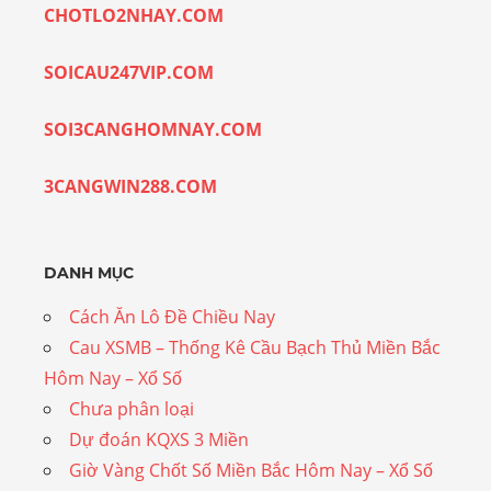
CHOTLO2NHAY.COM
SOICAU247VIP.COM
SOI3CANGHOMNAY.COM
3CANGWIN288.COM
DANH MỤC
Cách Ăn Lô Đề Chiều Nay
Cau XSMB – Thống Kê Cầu Bạch Thủ Miền Bắc
Hôm Nay – Xổ Số
Chưa phân loại
Dự đoán KQXS 3 Miền
Giờ Vàng Chốt Số Miền Bắc Hôm Nay – Xổ Số