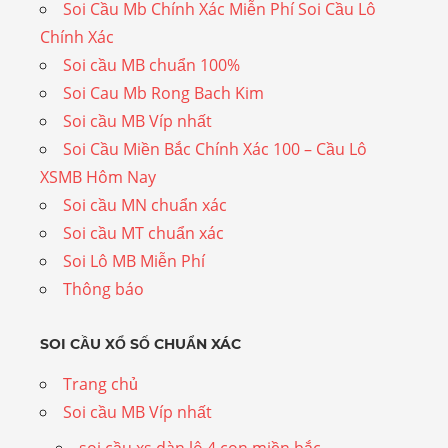
Soi Cầu Mb Chính Xác Miễn Phí Soi Cầu Lô
Chính Xác
Soi cầu MB chuẩn 100%
Soi Cau Mb Rong Bach Kim
Soi cầu MB Víp nhất
Soi Cầu Miền Bắc Chính Xác 100 – Cầu Lô
XSMB Hôm Nay
Soi cầu MN chuẩn xác
Soi cầu MT chuẩn xác
Soi Lô MB Miễn Phí
Thông báo
SOI CẦU XỔ SỐ CHUẨN XÁC
Trang chủ
Soi cầu MB Víp nhất