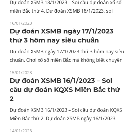
Dự đoán XSMB 18/1/2023 – Soi cầu dự đoán xổ số
miền Bắc thứ 4. Dự đoán XSMB 18/1/2023, soi
16/01/2023
Dự đoán XSMB ngày 17/1/2023
thứ 3 hôm nay siêu chuẩn
Dự đoán XSMB ngày 17/1/2023 thứ 3 hôm nay siêu
chuẩn. Chơi xổ số miền Bắc mà không biết chuyên
15/01/2023
Dự đoán XSMB 16/1/2023 – Soi
cầu dự đoán KQXS Miền Bắc thứ
2
Dự đoán XSMB 16/1/2023 – Soi cầu dự đoán KQXS
Miền Bắc thứ 2. Dự đoán XSMB ngày 16/1/2023 –
14/01/2023