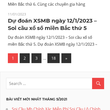
Miền Bắc thứ 6. Cùng các chuyên gia hàng
11/01/2023
Dự đoán XSMB ngày 12/1/2023 –
Soi cầu xổ số miền Bắc thứ 5
Dự đoán XSMB ngày 12/1/2023 – Soi cầu xổ số
miền Bắc thứ 5. Dự đoán XSMB ngày 12/1/2023 –
Phân
Next
1
2
3
…
18
»
Posts
trang
bài
viết
BÀI VIẾT MỚI NHẤT THÁNG 5/2021
Soi Cầu Mb Chính Xác Miễn Phí Soi Cầu Lô Chính