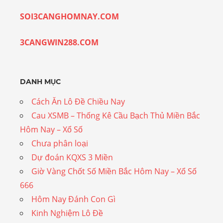
SOI3CANGHOMNAY.COM
3CANGWIN288.COM
DANH MỤC
Cách Ăn Lô Đề Chiều Nay
Cau XSMB – Thống Kê Cầu Bạch Thủ Miền Bắc
Hôm Nay – Xổ Số
Chưa phân loại
Dự đoán KQXS 3 Miền
Giờ Vàng Chốt Số Miền Bắc Hôm Nay – Xổ Số
666
Hôm Nay Đánh Con Gì
Kinh Nghiệm Lô Đề