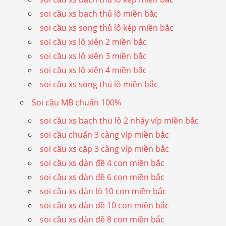
soi cầu xs bạch thủ lô miền bắc
soi cầu xs song thủ lô kép miền bắc
soi cầu xs lô xiên 2 miền bắc
soi cầu xs lô xiên 3 miền bắc
soi cầu xs lô xiên 4 miền bắc
soi cầu xs song thủ lô miền bắc
Soi cầu MB chuẩn 100%
soi cầu xs bạch thu lô 2 nháy víp miền bắc
soi cầu chuẩn 3 càng víp miền bắc
soi cầu xs cặp 3 càng víp miền bắc
soi cầu xs dàn đề 4 con miền bắc
soi cầu xs dàn đề 6 con miền bắc
soi cầu xs dàn lô 10 con miền bắc
soi cầu xs dàn đề 10 con miền bắc
soi cầu xs dàn đề 8 con miền bắc