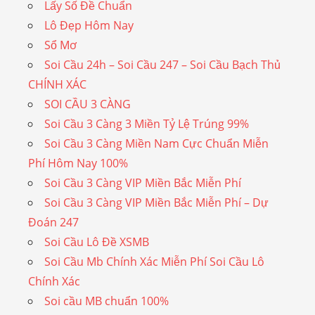
Lấy Số Đề Chuẩn
Lô Đẹp Hôm Nay
Sổ Mơ
Soi Cầu 24h – Soi Cầu 247 – Soi Cầu Bạch Thủ
CHÍNH XÁC
SOI CẦU 3 CÀNG
Soi Cầu 3 Càng 3 Miền Tỷ Lệ Trúng 99%
Soi Cầu 3 Càng Miền Nam Cực Chuẩn Miễn
Phí Hôm Nay 100%
Soi Cầu 3 Càng VIP Miền Bắc Miễn Phí
Soi Cầu 3 Càng VIP Miền Bắc Miễn Phí – Dự
Đoán 247
Soi Cầu Lô Đề XSMB
Soi Cầu Mb Chính Xác Miễn Phí Soi Cầu Lô
Chính Xác
Soi cầu MB chuẩn 100%