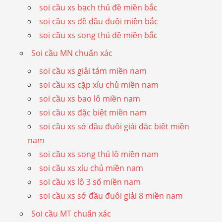
soi cầu xs bạch thủ đề miền bắc
soi cầu xs đề đầu đuôi miền bắc
soi cầu xs song thủ đề miền bắc
Soi cầu MN chuẩn xác
soi cầu xs giải tám miền nam
soi cầu xs cặp xíu chủ miền nam
soi cầu xs bao lô miền nam
soi cầu xs đặc biệt miền nam
soi cầu xs sớ đầu đuôi giải đặc biệt miền
nam
soi cầu xs song thủ lô miền nam
soi cầu xs xíu chủ miền nam
soi cầu xs lô 3 số miền nam
soi cầu xs sớ đầu đuôi giải 8 miền nam
Soi cầu MT chuẩn xác