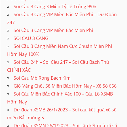
Soi Cầu 3 Càng 3 Miền Tỷ Lệ Trúng 99%
Soi Cầu 3 Càng VIP Miền Bắc Miễn Phí – Dự Đoán
247
Soi Cầu 3 Càng VIP Miền Bắc Miễn Phí
SOI CẦU 3 CÀNG
Soi Cầu 3 Càng Miền Nam Cực Chuẩn Miễn Phí
Hôm Nay 100%
Soi Cầu 24h – Soi Cầu 247 – Soi Cầu Bạch Thủ
CHÍNH XÁC
Soi Cau Mb Rong Bach Kim
Giờ Vàng Chốt Số Miền Bắc Hôm Nay – Xổ Số 666
Soi Cầu Miền Bắc Chính Xác 100 – Cầu Lô XSMB
Hôm Nay
Dự đoán XSMB 26/1/2023 – Soi cầu kết quả xổ số
miền Bắc mùng 5
Dự đoán XSMN 26/1/2023 – Soi cầu kết quả xổ số