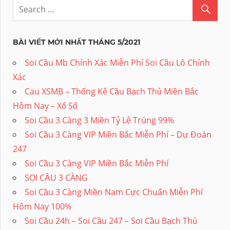
BÀI VIẾT MỚI NHẤT THÁNG 5/2021
Soi Cầu Mb Chính Xác Miễn Phí Soi Cầu Lô Chính
Xác
Cau XSMB – Thống Kê Cầu Bạch Thủ Miền Bắc
Hôm Nay – Xổ Số
Soi Cầu 3 Càng 3 Miền Tỷ Lệ Trúng 99%
Soi Cầu 3 Càng VIP Miền Bắc Miễn Phí – Dự Đoán
247
Soi Cầu 3 Càng VIP Miền Bắc Miễn Phí
SOI CẦU 3 CÀNG
Soi Cầu 3 Càng Miền Nam Cực Chuẩn Miễn Phí
Hôm Nay 100%
Soi Cầu 24h – Soi Cầu 247 – Soi Cầu Bạch Thủ