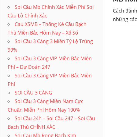
Soi Cầu Mb Chính Xác Miễn Phí Soi
Cách đánh 
Cầu Lô Chính Xác
những cá
Cau XSMB – Thống Kê Cầu Bạch
Thủ Miền Bắc Hôm Nay – Xổ Số
Soi Cầu 3 Càng 3 Miền Tỷ Lệ Trúng
99%
Soi Cầu 3 Càng VIP Miền Bắc Miễn
Phí – Dự Đoán 247
Soi Cầu 3 Càng VIP Miền Bắc Miễn
Phí
SOI CẦU 3 CÀNG
Soi Cầu 3 Càng Miền Nam Cực
Chuẩn Miễn Phí Hôm Nay 100%
Soi Cầu 24h – Soi Cầu 247 – Soi Cầu
Bạch Thủ CHÍNH XÁC
Soi Cau Mb Rong Bach Kim