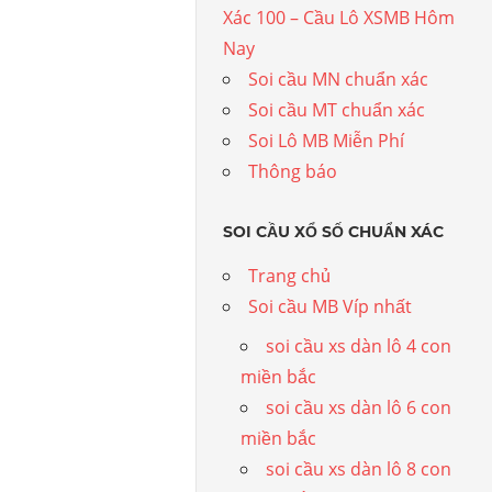
Xác 100 – Cầu Lô XSMB Hôm
Nay
Soi cầu MN chuẩn xác
Soi cầu MT chuẩn xác
Soi Lô MB Miễn Phí
Thông báo
SOI CẦU XỔ SỐ CHUẨN XÁC
Trang chủ
Soi cầu MB Víp nhất
soi cầu xs dàn lô 4 con
miền bắc
soi cầu xs dàn lô 6 con
miền bắc
soi cầu xs dàn lô 8 con