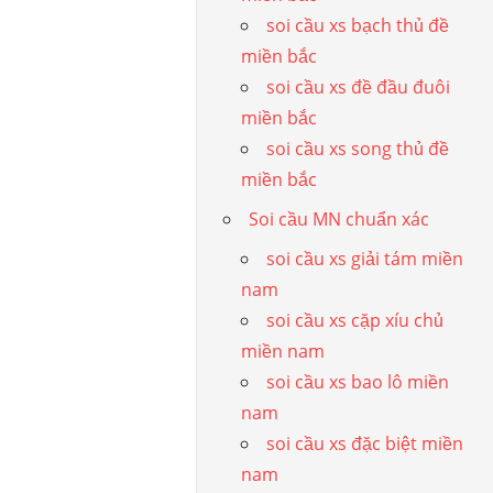
soi cầu xs bạch thủ đề
miền bắc
soi cầu xs đề đầu đuôi
miền bắc
soi cầu xs song thủ đề
miền bắc
Soi cầu MN chuẩn xác
soi cầu xs giải tám miền
nam
soi cầu xs cặp xíu chủ
miền nam
soi cầu xs bao lô miền
nam
soi cầu xs đặc biệt miền
nam