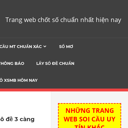
Trang web chốt số chuẩn nhất hiện nay
 CẦU MT CHUẨN XÁC
SỔ MƠ
THÔNG BÁO
LẤY SỐ ĐỀ CHUẨN
 LÔ XSMB HÔM NAY
NHỮNG TRANG
WEB SOI CẦU UY
lô đề 3 càng
TÍN KHÁC