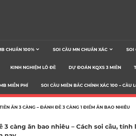
MB CHUẨN 100%
SOI CẦU MN CHUẨN XÁC
SOI
KINH NGHIỆM LÔ ĐỀ
DỰ ĐOÁN KQXS 3 MIỀN
 MB MIỄN PHÍ
SOI CẦU MIỀN BẮC CHÍNH XÁC 100 – CẦU
TIỀN ĂN 3 CÀNG – ĐÁNH ĐỀ 3 CÀNG 1 ĐIỂM ĂN BAO NHIÊU
 3 càng ăn bao nhiêu – Cách soi cầu, tính 
m nay