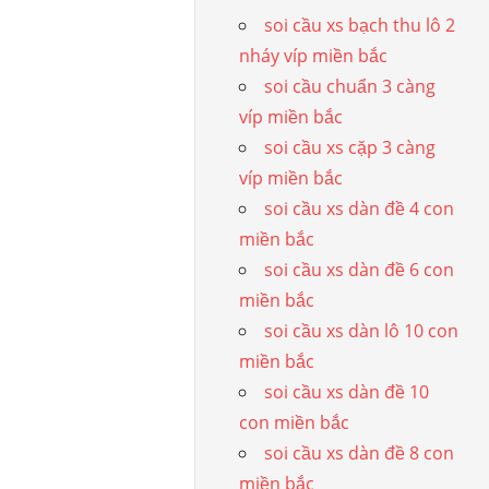
soi cầu xs bạch thu lô 2
nháy víp miền bắc
soi cầu chuẩn 3 càng
víp miền bắc
soi cầu xs cặp 3 càng
víp miền bắc
soi cầu xs dàn đề 4 con
miền bắc
soi cầu xs dàn đề 6 con
miền bắc
soi cầu xs dàn lô 10 con
miền bắc
soi cầu xs dàn đề 10
con miền bắc
soi cầu xs dàn đề 8 con
miền bắc