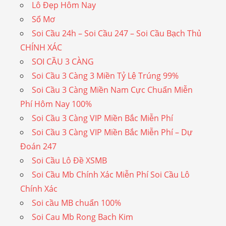
Lô Đẹp Hôm Nay
Sổ Mơ
Soi Cầu 24h – Soi Cầu 247 – Soi Cầu Bạch Thủ
CHÍNH XÁC
SOI CẦU 3 CÀNG
Soi Cầu 3 Càng 3 Miền Tỷ Lệ Trúng 99%
Soi Cầu 3 Càng Miền Nam Cực Chuẩn Miễn
Phí Hôm Nay 100%
Soi Cầu 3 Càng VIP Miền Bắc Miễn Phí
Soi Cầu 3 Càng VIP Miền Bắc Miễn Phí – Dự
Đoán 247
Soi Cầu Lô Đề XSMB
Soi Cầu Mb Chính Xác Miễn Phí Soi Cầu Lô
Chính Xác
Soi cầu MB chuẩn 100%
Soi Cau Mb Rong Bach Kim