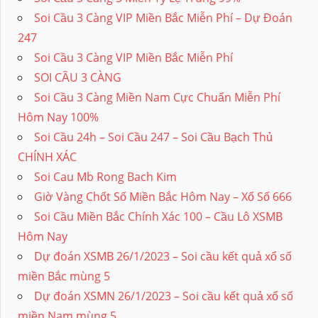
Soi Cầu 3 Càng VIP Miền Bắc Miễn Phí – Dự Đoán
247
Soi Cầu 3 Càng VIP Miền Bắc Miễn Phí
SOI CẦU 3 CÀNG
Soi Cầu 3 Càng Miền Nam Cực Chuẩn Miễn Phí
Hôm Nay 100%
Soi Cầu 24h – Soi Cầu 247 – Soi Cầu Bạch Thủ
CHÍNH XÁC
Soi Cau Mb Rong Bach Kim
Giờ Vàng Chốt Số Miền Bắc Hôm Nay – Xổ Số 666
Soi Cầu Miền Bắc Chính Xác 100 – Cầu Lô XSMB
Hôm Nay
Dự đoán XSMB 26/1/2023 – Soi cầu kết quả xổ số
miền Bắc mùng 5
Dự đoán XSMN 26/1/2023 – Soi cầu kết quả xổ số
miền Nam mùng 5