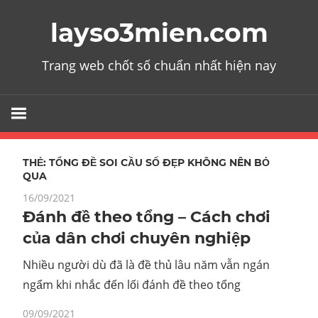
Skip
layso3mien.com
to
content
Trang web chốt số chuẩn nhất hiện nay
THẺ:
TỔNG ĐỀ SOI CẦU SỐ ĐẸP KHÔNG NÊN BỎ
QUA
16/09/2021
Đánh đề theo tổng – Cách chơi
của dân chơi chuyên nghiệp
Nhiều người dù đã là đề thủ lâu năm vẫn ngán
ngẩm khi nhắc đến lối đánh đề theo tổng
09/09/2021