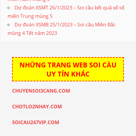
Dự đoán XSMT 26/1/2023 – Soi cầu kết quả xổ số
miền Trung mùng 5
Dự đoán XSMB 25/1/2023 – Soi cầu Miền Bắc
mùng 4 Tết năm 2023
NHỮNG TRANG WEB SOI CẦU
UY TÍN KHÁC
CHUYENSOI3CANG.COM
CHOTLO2NHAY.COM
SOICAU247VIP.COM