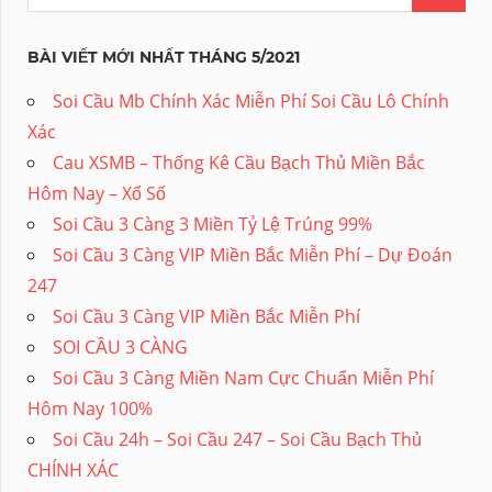
BÀI VIẾT MỚI NHẤT THÁNG 5/2021
Soi Cầu Mb Chính Xác Miễn Phí Soi Cầu Lô Chính
Xác
Cau XSMB – Thống Kê Cầu Bạch Thủ Miền Bắc
Hôm Nay – Xổ Số
Soi Cầu 3 Càng 3 Miền Tỷ Lệ Trúng 99%
Soi Cầu 3 Càng VIP Miền Bắc Miễn Phí – Dự Đoán
247
Soi Cầu 3 Càng VIP Miền Bắc Miễn Phí
SOI CẦU 3 CÀNG
Soi Cầu 3 Càng Miền Nam Cực Chuẩn Miễn Phí
Hôm Nay 100%
Soi Cầu 24h – Soi Cầu 247 – Soi Cầu Bạch Thủ
CHÍNH XÁC