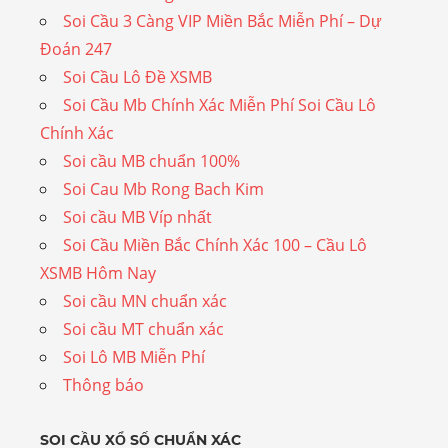
Soi Cầu 3 Càng VIP Miền Bắc Miễn Phí – Dự
Đoán 247
Soi Cầu Lô Đề XSMB
Soi Cầu Mb Chính Xác Miễn Phí Soi Cầu Lô
Chính Xác
Soi cầu MB chuẩn 100%
Soi Cau Mb Rong Bach Kim
Soi cầu MB Víp nhất
Soi Cầu Miền Bắc Chính Xác 100 – Cầu Lô
XSMB Hôm Nay
Soi cầu MN chuẩn xác
Soi cầu MT chuẩn xác
Soi Lô MB Miễn Phí
Thông báo
SOI CẦU XỔ SỐ CHUẨN XÁC