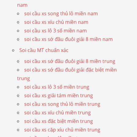
nam
soi cầu xs song thủ lô miền nam
soi cầu xs xíu chủ miền nam
soi cầu xs lô 3 số miền nam
soi cầu xs sớ đầu đuôi giải 8 miền nam
Soi cầu MT chuẩn xác
soi cầu xs sớ đầu đuôi giải 8 miền trung
soi cầu xs sớ đầu đuôi giải đặc biệt miền
trung
soi cầu xs lô 3 số miền trung
soi cầu xs giải tám miền trung
soi cầu xs song thủ lô miền trung
soi cầu xs xíu chủ miền trung
soi cầu xs đặc biệt miền trung
soi cầu xs cặp xíu chủ miền trung