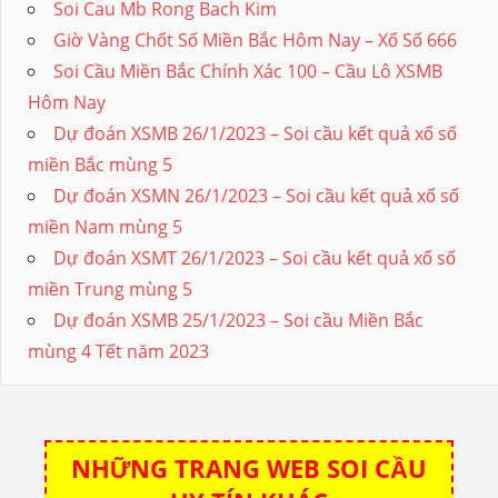
Soi Cau Mb Rong Bach Kim
Giờ Vàng Chốt Số Miền Bắc Hôm Nay – Xổ Số 666
Soi Cầu Miền Bắc Chính Xác 100 – Cầu Lô XSMB
Hôm Nay
Dự đoán XSMB 26/1/2023 – Soi cầu kết quả xổ số
miền Bắc mùng 5
Dự đoán XSMN 26/1/2023 – Soi cầu kết quả xổ số
miền Nam mùng 5
Dự đoán XSMT 26/1/2023 – Soi cầu kết quả xổ số
miền Trung mùng 5
Dự đoán XSMB 25/1/2023 – Soi cầu Miền Bắc
mùng 4 Tết năm 2023
NHỮNG TRANG WEB SOI CẦU