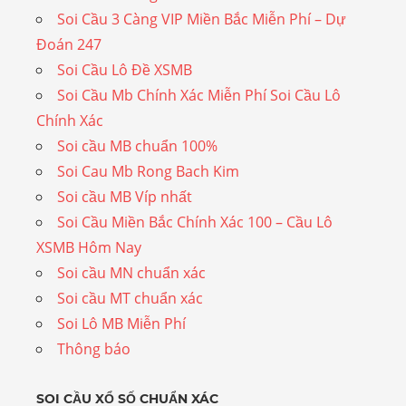
Soi Cầu 3 Càng VIP Miền Bắc Miễn Phí – Dự
Đoán 247
Soi Cầu Lô Đề XSMB
Soi Cầu Mb Chính Xác Miễn Phí Soi Cầu Lô
Chính Xác
Soi cầu MB chuẩn 100%
Soi Cau Mb Rong Bach Kim
Soi cầu MB Víp nhất
Soi Cầu Miền Bắc Chính Xác 100 – Cầu Lô
XSMB Hôm Nay
Soi cầu MN chuẩn xác
Soi cầu MT chuẩn xác
Soi Lô MB Miễn Phí
Thông báo
SOI CẦU XỔ SỐ CHUẨN XÁC