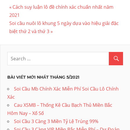
Điều
Previous
Cách suy luận lô đề chính xác chuẩn nhất năm
Post:
2021
hướng
Next
Soi cầu nuôi lô khung 5 ngày dựa vào hiệu giải đặc
bài
Post:
biệt thứ 2 và thứ 3
viết
BÀI VIẾT MỚI NHẤT THÁNG 5/2021
Soi Cầu Mb Chính Xác Miễn Phí Soi Cầu Lô Chính
Xác
Cau XSMB – Thống Kê Cầu Bạch Thủ Miền Bắc
Hôm Nay – Xổ Số
Soi Cầu 3 Càng 3 Miền Tỷ Lệ Trúng 99%
Soi Cầu 3 Càng VIP Miền Bắc Miễn Phí – Dự Đoán