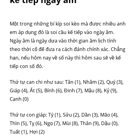
Một trong những bí kíp soi kèo mà được nhiều anh
em áp dụng đó là soi cầu kế tiếp vào ngày âm.
Ngày âm là ngày dựa vào thời gian âm lịch tính
theo thời cổ để đưa ra cách đánh chính xác. Chẳng
hạn, nếu hôm nay về số này thì hôm sau sẽ về kế
tiếp con số đó.
Thứ tự can chi như sau: Tân (1), Nhâm (2), Quý (3),
Giáp (4), Ất (5), Bính (6), Đinh (7), Mậu (8), Kỷ (9),
Canh (0)
Thứ tự con giáp: Tý (1), Sửu (2), Dần (3), Mão (4),
Thìn (5), Tỵ (6), Ngọ (7), Mùi (8), Thân (9), Dậu (0),
Tuất (1), Hợi (2)