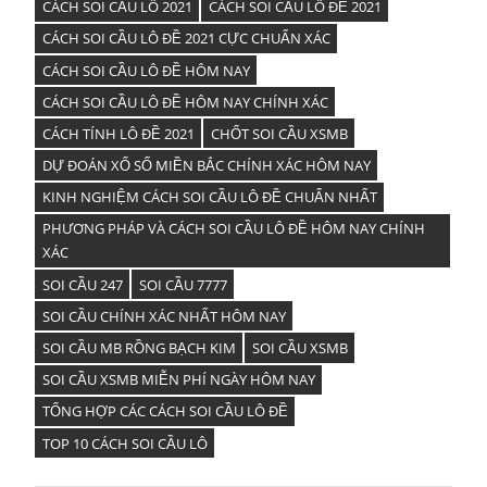
CÁCH SOI CẦU LÔ 2021
CÁCH SOI CẦU LÔ ĐỀ 2021
CÁCH SOI CẦU LÔ ĐỀ 2021 CỰC CHUẨN XÁC
CÁCH SOI CẦU LÔ ĐỀ HÔM NAY
CÁCH SOI CẦU LÔ ĐỀ HÔM NAY CHÍNH XÁC
CÁCH TÍNH LÔ ĐỀ 2021
CHỐT SOI CẦU XSMB
DỰ ĐOÁN XỔ SỐ MIỀN BẮC CHÍNH XÁC HÔM NAY
KINH NGHIỆM CÁCH SOI CẦU LÔ ĐỀ CHUẨN NHẤT
PHƯƠNG PHÁP VÀ CÁCH SOI CẦU LÔ ĐỀ HÔM NAY CHÍNH
XÁC
SOI CẦU 247
SOI CẦU 7777
SOI CẦU CHÍNH XÁC NHẤT HÔM NAY
SOI CẦU MB RỒNG BẠCH KIM
SOI CẦU XSMB
SOI CẦU XSMB MIỄN PHÍ NGÀY HÔM NAY
TỔNG HỢP CÁC CÁCH SOI CẦU LÔ ĐỀ
TOP 10 CÁCH SOI CẦU LÔ