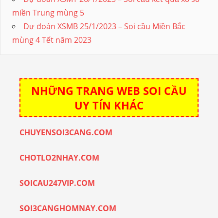
miền Trung mùng 5
Dự đoán XSMB 25/1/2023 – Soi cầu Miền Bắc
mùng 4 Tết năm 2023
NHỮNG TRANG WEB SOI CẦU
UY TÍN KHÁC
CHUYENSOI3CANG.COM
CHOTLO2NHAY.COM
SOICAU247VIP.COM
SOI3CANGHOMNAY.COM