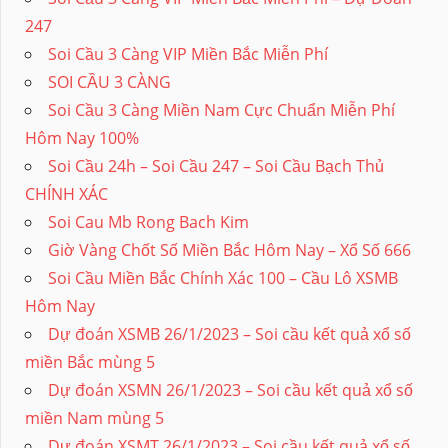
247
Soi Cầu 3 Càng VIP Miền Bắc Miễn Phí
SOI CẦU 3 CÀNG
Soi Cầu 3 Càng Miền Nam Cực Chuẩn Miễn Phí
Hôm Nay 100%
Soi Cầu 24h – Soi Cầu 247 – Soi Cầu Bạch Thủ
CHÍNH XÁC
Soi Cau Mb Rong Bach Kim
Giờ Vàng Chốt Số Miền Bắc Hôm Nay – Xổ Số 666
Soi Cầu Miền Bắc Chính Xác 100 – Cầu Lô XSMB
Hôm Nay
Dự đoán XSMB 26/1/2023 – Soi cầu kết quả xổ số
miền Bắc mùng 5
Dự đoán XSMN 26/1/2023 – Soi cầu kết quả xổ số
miền Nam mùng 5
Dự đoán XSMT 26/1/2023 – Soi cầu kết quả xổ số