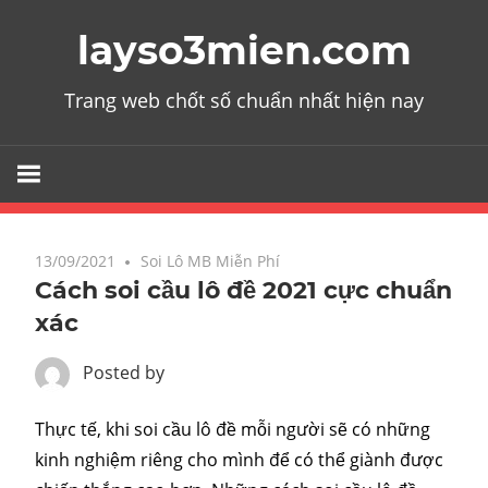
Skip
layso3mien.com
to
content
Trang web chốt số chuẩn nhất hiện nay
13/09/2021
Soi Lô MB Miễn Phí
Cách soi cầu lô đề 2021 cực chuẩn
xác
Posted by
Thực tế, khi soi cầu lô đề mỗi người sẽ có những
kinh nghiệm riêng cho mình để có thể giành được