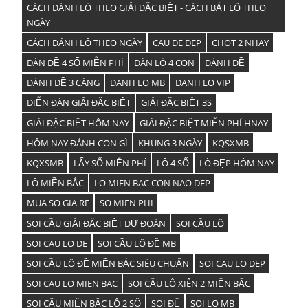
CÁCH ĐÁNH LÔ THEO GIẢI ĐẶC BIỆT - CÁCH BẮT LÔ THEO
NGÀY
CÁCH ĐÁNH LÔ THEO NGÀY
CAU DE DEP
CHOT 2 NHAY
DÀN ĐỀ 4 SỐ MIỄN PHÍ
DÀN LÔ 4 CON
ĐÁNH ĐỀ
ĐÁNH ĐỀ 3 CÀNG
DANH LO MB
DANH LO VIP
DIỄN ĐÀN GIẢI ĐẶC BIỆT
GIẢI ĐẶC BIỆT 3S
GIẢI ĐẶC BIỆT HÔM NAY
GIẢI ĐẶC BIỆT MIỄN PHÍ HNAY
HÔM NAY ĐÁNH CON GÌ
KHUNG 3 NGÀY
KQSXMB
KQXSMB
LẤY SỐ MIỄN PHÍ
LÔ 4 SỐ
LÔ ĐẸP HÔM NAY
LÔ MIỀN BẮC
LO MIEN BAC CON NAO DEP
MUA SO GIA RE
SO MIEN PHI
SOI CẦU GIẢI ĐẶC BIỆT DỰ ĐOÁN
SOI CẦU LÔ
SOI CAU LO DE
SOI CẦU LÔ ĐỀ MB
SOI CẦU LÔ ĐỀ MIỀN BẮC SIÊU CHUẨN
SOI CAU LO DEP
SOI CAU LO MIEN BAC
SOI CẦU LÔ XIÊN 2 MIỀN BẮC
SOI CẦU MIỀN BẮC LÔ 2 SỐ
SOI ĐỀ
SOI LO MB