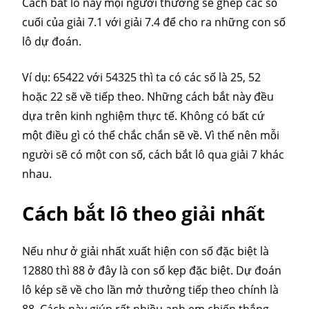
Cách bắt lô này mọi người thường sẽ ghép các số
cuối của giải 7.1 với giải 7.4 để cho ra những con số
lô dự đoán.
Ví dụ: 65422 với 54325 thì ta có các số là 25, 52
hoặc 22 sẽ về tiếp theo. Những cách bắt này đều
dựa trên kinh nghiệm thực tế. Không có bất cứ
một điều gì có thể chắc chắn sẽ về. Vì thế nên mỗi
người sẽ có một con số, cách bắt lô qua giải 7 khác
nhau.
Cách bắt lô theo giải nhất
Nếu như ở giải nhất xuất hiện con số đặc biệt là
12880 thì 88 ở đây là con số kẹp đặc biệt. Dự đoán
lô kép sẽ về cho lần mở thưởng tiếp theo chính là
88. Cách này giúp rất nhiều anh em chiến thắng