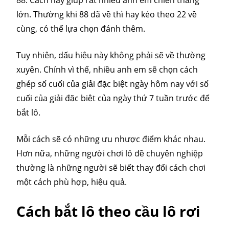
lớn. Thường khi 88 đã về thì hay kéo theo 22 về
cùng, có thể lựa chọn đánh thêm.
Tuy nhiên, dấu hiệu này không phải sẽ về thường
xuyên. Chính vì thế, nhiều anh em sẽ chọn cách
ghép số cuối của giải đặc biệt ngày hôm nay với số
cuối của giải đặc biệt của ngày thứ 7 tuần trước để
bắt lô.
Mỗi cách sẽ có những ưu nhược điểm khác nhau.
Hơn nữa, những người chơi lô đề chuyên nghiệp
thường là những người sẽ biết thay đổi cách chơi
một cách phù hợp, hiệu quả.
Cách bắt lô theo cầu lô rơi