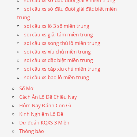
soi cầu xs sớ đầu đuôi giải 8 miền trung
soi cầu xs sớ đầu đuôi giải đặc biệt miền
trung
soi cầu xs lô 3 số miền trung
soi cầu xs giải tám miền trung
soi cầu xs song thủ lô miền trung
soi cầu xs xíu chủ miền trung
soi cầu xs đặc biệt miền trung
soi cầu xs cặp xíu chủ miền trung
soi cầu xs bao lô miền trung
Sổ Mơ
Cách Ăn Lô Đề Chiều Nay
Hôm Nay Đánh Con Gì
Kinh Nghiệm Lô Đề
Dự đoán KQXS 3 Miền
Thông báo