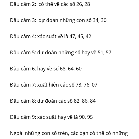
Đầu câm 2: có thể về các số 26, 28
Đầu câm 3: dự đoán những con số 34, 30
Đầu câm 4: xác suất về là 47, 45, 42
Đầu câm 5: dự đoán những số hay về 51, 57
Đầu câm 6: hay về số 68, 64, 60
Đầu câm 7: xuất hiện các số 73, 76, 07
Đầu câm 8: dự đoán các số 82, 86, 84
Đầu câm 9: xác suất hay về là 90, 95
Ngoài những con số trên, các bạn có thể có những