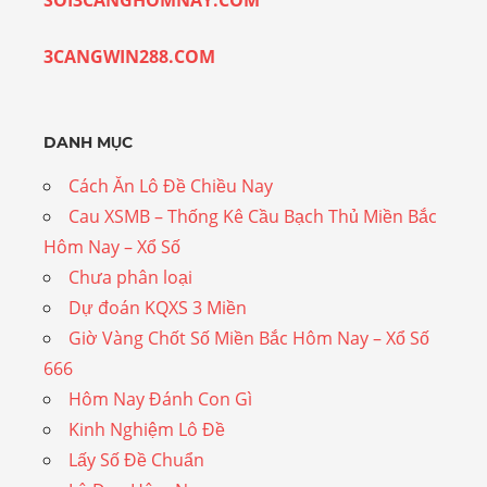
3CANGWIN288.COM
DANH MỤC
Cách Ăn Lô Đề Chiều Nay
Cau XSMB – Thống Kê Cầu Bạch Thủ Miền Bắc
Hôm Nay – Xổ Số
Chưa phân loại
Dự đoán KQXS 3 Miền
Giờ Vàng Chốt Số Miền Bắc Hôm Nay – Xổ Số
666
Hôm Nay Đánh Con Gì
Kinh Nghiệm Lô Đề
Lấy Số Đề Chuẩn