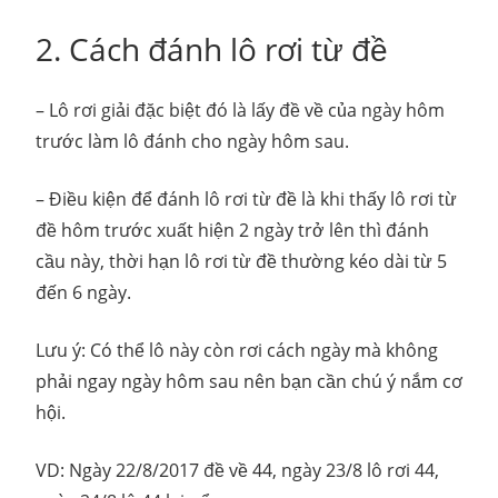
2. Cách đánh lô rơi từ đề
– Lô rơi giải đặc biệt đó là lấy đề về của ngày hôm
trước làm lô đánh cho ngày hôm sau.
– Điều kiện để đánh lô rơi từ đề là khi thấy lô rơi từ
đề hôm trước xuất hiện 2 ngày trở lên thì đánh
cầu này, thời hạn lô rơi từ đề thường kéo dài từ 5
đến 6 ngày.
Lưu ý: Có thể lô này còn rơi cách ngày mà không
phải ngay ngày hôm sau nên bạn cần chú ý nắm cơ
hội.
VD: Ngày 22/8/2017 đề về 44, ngày 23/8 lô rơi 44,