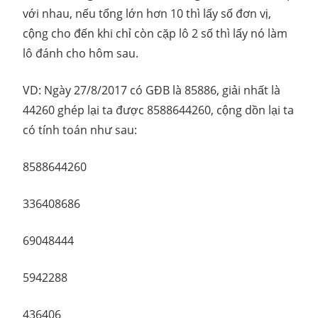
với nhau, nếu tổng lớn hơn 10 thì lấy số đơn vị,
cộng cho đến khi chỉ còn cặp lô 2 số thì lấy nó làm
lô đánh cho hôm sau.
VD: Ngày 27/8/2017 có GĐB là 85886, giải nhất là
44260 ghép lại ta được 8588644260, cộng dồn lại ta
có tính toán như sau:
8588644260
336408686
69048444
5942288
436406