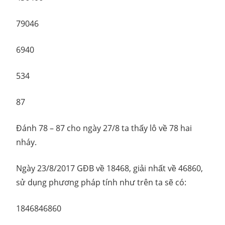
79046
6940
534
87
Đánh 78 – 87 cho ngày 27/8 ta thấy lô về 78 hai
nháy.
Ngày 23/8/2017 GĐB về 18468, giải nhất về 46860,
sử dụng phương pháp tính như trên ta sẽ có:
1846846860