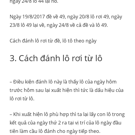
ngày 24/8 lô 44 lại nổ.
Ngày 19/8/2017 đề về 49, ngày 20/8 lô rơi 49, ngày
23/8 lô 49 lại về, ngày 24/8 về cả đề và lô 49.
Cách đánh lô rơi từ đề, lô tô theo ngày
3. Cách đánh lô rơi từ lô
– Điều kiện đánh lô này là thấy lô của ngày hôm
trước hôm sau lại xuất hiện thì tức là dấu hiệu của
lô rơi từ lô.
– Khi xuất hiện lô phù hợp thì ta lại lấy con lô trong
kết quả của ngày thứ 2 ra tại vị trí của lô ngày đầu
tiên làm cầu lô đánh cho ngày tiếp theo.