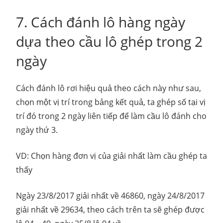
7. Cách đánh lô hàng ngày
dựa theo cầu lô ghép trong 2
ngày
Cách đánh lô rơi hiệu quả theo cách này như sau,
chọn một vị trí trong bảng kết quả, ta ghép số tại vị
trí đó trong 2 ngày liên tiếp để làm cầu lô đánh cho
ngày thứ 3.
VD: Chọn hàng đơn vị của giải nhất làm cầu ghép ta
thấy
Ngày 23/8/2017 giải nhất về 46860, ngày 24/8/2017
giải nhất về 29634, theo cách trên ta sẽ ghép được