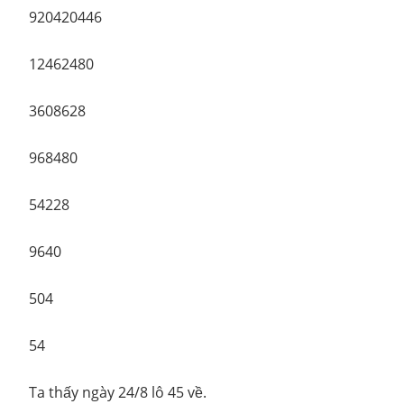
920420446
12462480
3608628
968480
54228
9640
504
54
Ta thấy ngày 24/8 lô 45 về.