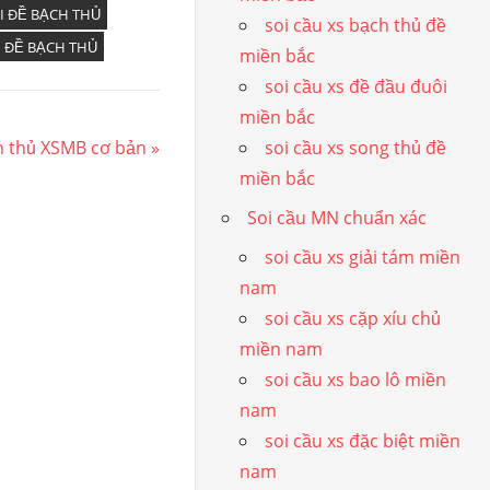
I ĐỀ BẠCH THỦ
soi cầu xs bạch thủ đề
 ĐỀ BẠCH THỦ
miền bắc
soi cầu xs đề đầu đuôi
miền bắc
ch thủ XSMB cơ bản
soi cầu xs song thủ đề
miền bắc
Soi cầu MN chuẩn xác
soi cầu xs giải tám miền
nam
soi cầu xs cặp xíu chủ
miền nam
soi cầu xs bao lô miền
nam
soi cầu xs đặc biệt miền
nam