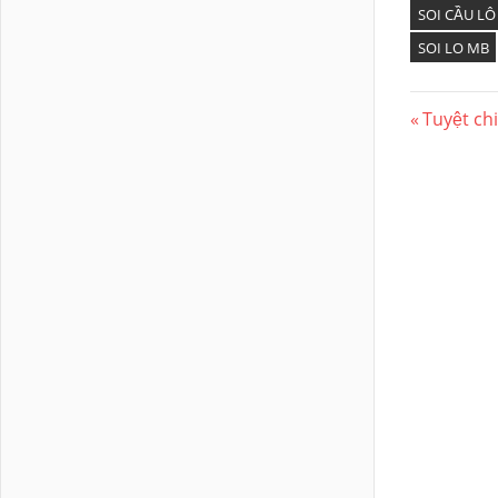
SOI CẦU LÔ
SOI LO MB
Điều
Previous
Tuyệt ch
Post:
hướn
bài
viết