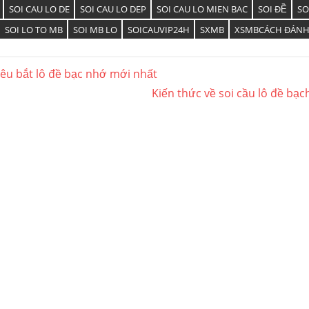
SOI CAU LO DE
SOI CAU LO DEP
SOI CAU LO MIEN BAC
SOI ĐỀ
SO
SOI LO TO MB
SOI MB LO
SOICAUVIP24H
SXMB
XSMBCÁCH ĐÁNH
iêu bắt lô đề bạc nhớ mới nhất
Next
Kiến thức về soi cầu lô đề bạ
g
Post: