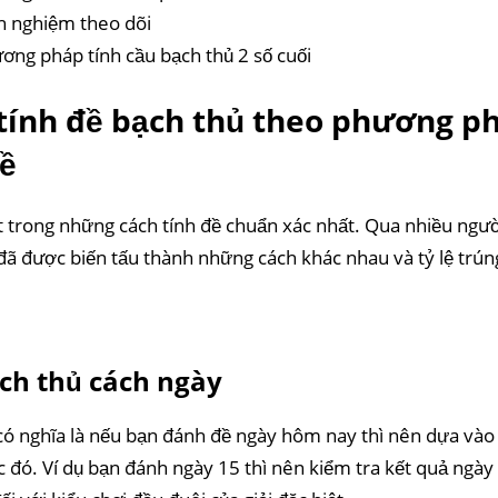
h nghiệm theo dõi
ơng pháp tính cầu bạch thủ 2 số cuối
tính đề bạch thủ theo phương p
ề
t trong những cách tính đề chuẩn xác nhất. Qua nhiều ngư
đã được biến tấu thành những cách khác nhau và tỷ lệ trún
ch thủ cách ngày
có nghĩa là nếu bạn đánh đề ngày hôm nay thì nên dựa vào 
 đó. Ví dụ bạn đánh ngày 15 thì nên kiểm tra kết quả ngà