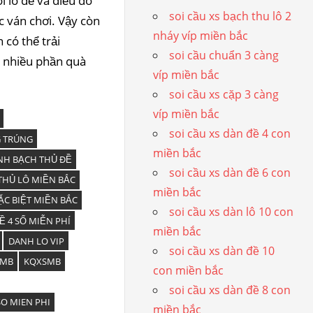
i lô đề và điều đó
soi cầu xs bạch thu lô 2
c ván chơi. Vậy còn
nháy víp miền bắc
 có thể trải
soi cầu chuẩn 3 càng
 nhiều phần quà
víp miền bắc
soi cầu xs cặp 3 càng
víp miền bắc
soi cầu xs dàn đề 4 con
 TRÚNG
miền bắc
NH BẠCH THỦ ĐỀ
soi cầu xs dàn đề 6 con
THỦ LÔ MIỀN BẮC
miền bắc
ẶC BIỆT MIỀN BẮC
soi cầu xs dàn lô 10 con
Ề 4 SỐ MIỄN PHÍ
miền bắc
DANH LO VIP
soi cầu xs dàn đề 10
XMB
KQXSMB
con miền bắc
soi cầu xs dàn đề 8 con
SO MIEN PHI
miền bắc