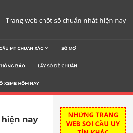
Trang web chốt số chuẩn nhất hiện nay
 CẦU MT CHUẨN XÁC
SỔ MƠ
THÔNG BÁO
LẤY SỐ ĐỀ CHUẨN
 LÔ XSMB HÔM NAY
NHỮNG TRANG
 hiện nay
WEB SOI CẦU UY
TÍN KHÁC