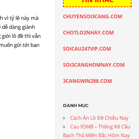
CHUYENSOI3CANG.COM
h vì tỷ lệ này mà
ể dễ dàng giành
CHOTLO2NHAY.COM
giới lô đề thì vẫn
 muốn gửi tới bạn
SOICAU247VIP.COM
SOI3CANGHOMNAY.COM
3CANGWIN288.COM
DANH MỤC
Cách Ăn Lô Đề Chiều Nay
Cau XSMB – Thống Kê Cầu
Bạch Thủ Miền Bắc Hôm Nay