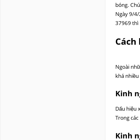
bóng. Chún
Ngày 9/4/2
37969 thì 
Cách 
Ngoài nhữ
khá nhiều 
Kinh n
Dấu hiệu x
Trong các 
Kinh n