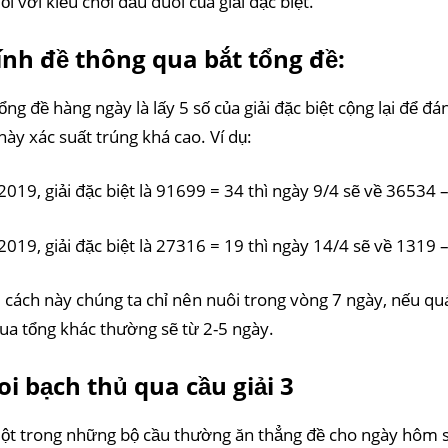
ối với kiểu chơi đầu đuôi của giải đặc biệt.
ính đề thông qua bắt tổng đề:
ổng đề hàng ngày là lấy 5 số của giải đặc biệt cộng lại để đ
này xác suất trúng khá cao. Ví dụ:
019, giải đặc biệt là 91699 = 34 thì ngày 9/4 sẽ về 36534 –
019, giải đặc biệt là 27316 = 19 thì ngày 14/4 sẽ về 1319 –
 cách này chúng ta chỉ nên nuôi trong vòng 7 ngày, nếu quá
ua tổng khác thường sẽ từ 2-5 ngày.
oi bạch thủ qua cầu giải 3
 một trong những bộ cầu thường ăn thẳng đề cho ngày hôm 