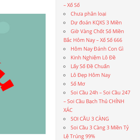
– Xổ Số
Chưa phân loại
Dự đoán KQXS 3 Miền
Giờ Vàng Chốt Số Miền
Bắc Hôm Nay – Xổ Số 666
Hôm Nay Đánh Con Gì
Kinh Nghiệm Lô Đề
Lấy Số Đề Chuẩn
Lô Đẹp Hôm Nay
Sổ Mơ
Soi Cầu 24h – Soi Cầu 247
– Soi Cầu Bạch Thủ CHÍNH
XÁC
SOI CẦU 3 CÀNG
Soi Cầu 3 Càng 3 Miền Tỷ
Lệ Trúng 99%