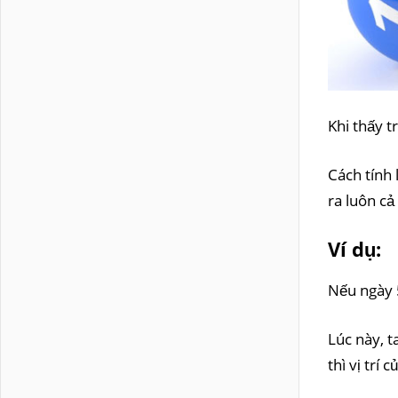
Khi thấy t
Cách tính 
ra luôn cả
Ví dụ:
Nếu ngày 5
Lúc này, t
thì vị trí 