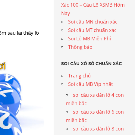
Xác 100 – Cầu Lô XSMB Hôm
Nay
Soi cầu MN chuẩn xác
Soi cầu MT chuẩn xác
m sau lại thấy lô
Soi Lô MB Miễn Phí
Thông báo
SOI CẦU XỔ SỐ CHUẨN XÁC
Trang chủ
Soi cầu MB Víp nhất
soi cầu xs dàn lô 4 con
miền bắc
soi cầu xs dàn lô 6 con
miền bắc
soi cầu xs dàn lô 8 con