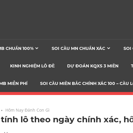
MB CHUẨN 100%
SOI CẦU MN CHUẨN XÁC
SOI
KINH NGHIỆM LÔ ĐỀ
DỰ ĐOÁN KQXS 3 MIỀN
 MB MIỄN PHÍ
SOI CẦU MIỀN BẮC CHÍNH XÁC 100 – CẦU
Hôm Nay Đánh Con Gì
tính lô theo ngày chính xác, hố