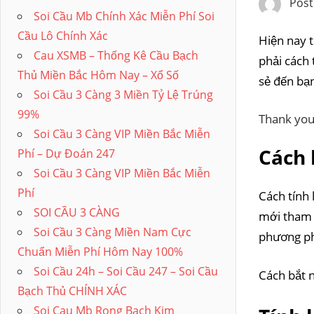
Post
Soi Cầu Mb Chính Xác Miễn Phí Soi
Cầu Lô Chính Xác
Hiện nay t
Cau XSMB – Thống Kê Cầu Bạch
phải cách 
Thủ Miền Bắc Hôm Nay – Xổ Số
sẻ đến bạn
Soi Cầu 3 Càng 3 Miền Tỷ Lệ Trúng
99%
Thank you 
Soi Cầu 3 Càng VIP Miền Bắc Miễn
Cách 
Phí – Dự Đoán 247
Soi Cầu 3 Càng VIP Miền Bắc Miễn
Phí
Cách tính
SOI CẦU 3 CÀNG
mới tham g
Soi Cầu 3 Càng Miền Nam Cực
phương ph
Chuẩn Miễn Phí Hôm Nay 100%
Soi Cầu 24h – Soi Cầu 247 – Soi Cầu
Cách bắt n
Bạch Thủ CHÍNH XÁC
Soi Cau Mb Rong Bach Kim