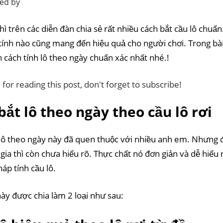
ed by
hì trên các diễn đàn chia sẻ rất nhiều cách bắt cầu lô chuẩ
tính nào cũng mang đến hiệu quả cho người chơi. Trong bài 
 cách tính lô theo ngày chuẩn xác nhất nhé.!
for reading this post, don't forget to subscribe!
bắt lô theo ngày theo cầu lô rơi
 lô theo ngày này đã quen thuộc với nhiều anh em. Nhưng đ
ia thì còn chưa hiểu rõ. Thực chất nó đơn giản và dễ hiểu 
áp tính cầu lô.
ày được chia làm 2 loại như sau: