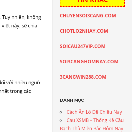
CHUYENSOI3CANG.COM
n. Tuy nhiên, không
viết này, sẽ chia
CHOTLO2NHAY.COM
SOICAU247VIP.COM
SOI3CANGHOMNAY.COM
3CANGWIN288.COM
ối với nhiều người
nhất trong các
DANH MỤC
Cách Ăn Lô Đề Chiều Nay
Cau XSMB – Thống Kê Cầu
Bạch Thủ Miền Bắc Hôm Nay