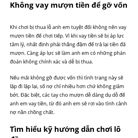
Không vay mượn tiền để gỡ vốn
Khi chơi bị thua lỗ anh em tuyệt đối không nên vay
mượn tiền để chơi tiếp. Vì khi vay tiền sẽ bị áp lực
tâm lý, nhất định phải thắng đậm để trả lại tiền đã
mượn. Càng áp lực sẽ làm anh em có những phán
đoán không chính xác và dễ bị thua.
Nếu mãi không gỡ được vốn thì tình trạng này sẽ
lặp đi lặp lại, số nợ chỉ nhiều hơn chứ không giảm
bớt. Đặc biệt, các tay cho mượn dễ dàng dụ dỗ để
anh em vay tiền, từ đó anh em sẽ rơi vào tình cảnh
nợ nần chồng chất.
Tìm hiểu kỹ hướng dẫn chơi lô