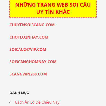
NHỮNG TRANG WEB SOI CẦU
UY TÍN KHÁC
CHUYENSOI3CANG.COM
CHOTLO2NHAY.COM
SOICAU247VIP.COM
SOI3CANGHOMNAY.COM
3CANGWIN288.COM
DANH MỤC
Cách Ăn Lô Đề Chiều Nay