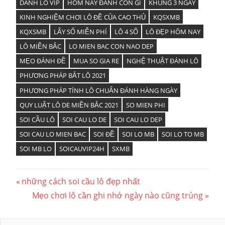
DANH LO VIP
HÔM NAY ĐÁNH CON GÌ
KHUNG 3 NGÀY
KINH NGHIỆM CHƠI LÔ ĐỀ CỦA CAO THỦ
KQSXMB
KQXSMB
LẤY SỐ MIỄN PHÍ
LÔ 4 SỐ
LÔ ĐẸP HÔM NAY
LÔ MIỀN BẮC
LO MIEN BAC CON NAO DEP
MẸO ĐÁNH ĐỀ
MUA SO GIA RE
NGHỆ THUẬT ĐÁNH LÔ
PHƯƠNG PHÁP BẮT LÔ 2021
PHƯƠNG PHÁP TÍNH LÔ CHUẨN ĐÁNH HÀNG NGÀY
QUY LUẬT LÔ DE MIỀN BẮC 2021
SO MIEN PHI
SOI CẦU LÔ
SOI CAU LO DE
SOI CAU LO DEP
SOI CAU LO MIEN BAC
SOI ĐỀ
SOI LO MB
SOI LO TO MB
SOI MB LO
SOICAUVIP24H
SXMB
Điều
Previous
những cách soi cầu lô đẹp nhất
Post:
Next
Mẹo chơi lô cần ghi nhớ ngày nào cũng trúng
hướng
Post:
bài