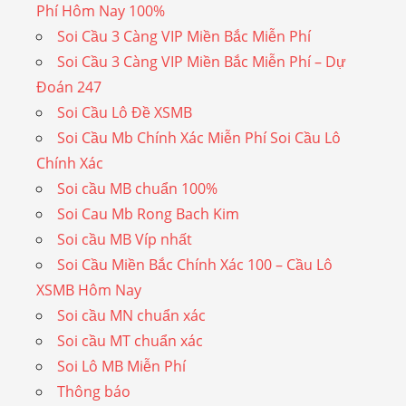
Phí Hôm Nay 100%
Soi Cầu 3 Càng VIP Miền Bắc Miễn Phí
Soi Cầu 3 Càng VIP Miền Bắc Miễn Phí – Dự
Đoán 247
Soi Cầu Lô Đề XSMB
Soi Cầu Mb Chính Xác Miễn Phí Soi Cầu Lô
Chính Xác
Soi cầu MB chuẩn 100%
Soi Cau Mb Rong Bach Kim
Soi cầu MB Víp nhất
Soi Cầu Miền Bắc Chính Xác 100 – Cầu Lô
XSMB Hôm Nay
Soi cầu MN chuẩn xác
Soi cầu MT chuẩn xác
Soi Lô MB Miễn Phí
Thông báo