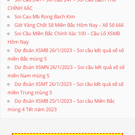
CHÍNH XÁC
Soi Cau Mb Rong Bach Kim
Giờ Vàng Chốt Số Miền Bắc Hôm Nay – Xổ Số 666
Soi Cầu Miền Bắc Chính Xác 100 – Cầu Lô XSMB
Hôm Nay
Dự đoán XSMB 26/1/2023 – Soi cầu kết quả xổ số
miền Bắc mùng 5
Dự đoán XSMN 26/1/2023 – Soi cầu kết quả xổ số
miền Nam mùng 5
Dự đoán XSMT 26/1/2023 – Soi cầu kết quả xổ số
miền Trung mùng 5
Dự đoán XSMB 25/1/2023 – Soi cầu Miền Bắc
mùng 4 Tết năm 2023