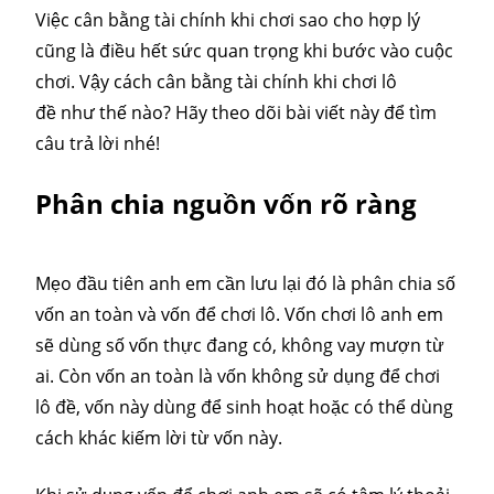
Việc cân bằng tài chính khi chơi sao cho hợp lý
cũng là điều hết sức quan trọng khi bước vào cuộc
chơi. Vậy cách cân bằng tài chính khi chơi lô
đề như thế nào? Hãy theo dõi bài viết này để tìm
câu trả lời nhé!
Phân chia nguồn vốn rõ ràng
Mẹo đầu tiên anh em cần lưu lại đó là phân chia số
vốn an toàn và vốn để chơi lô. Vốn chơi lô anh em
sẽ dùng số vốn thực đang có, không vay mượn từ
ai. Còn vốn an toàn là vốn không sử dụng để chơi
lô đề, vốn này dùng để sinh hoạt hoặc có thể dùng
cách khác kiếm lời từ vốn này.