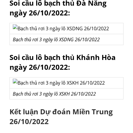
Soi cầu lô bạch thủ Đà Nẵng
ngày 26/10/2022:
Bạch thủ rơi 3 ngày lô XSDNG 26/10/2022
Soi cầu lô bạch thủ Khánh Hòa
ngày 26/10/2022:
Bạch thủ rơi 3 ngày lô XSKH 26/10/2022
Kết luận Dự đoán Miền Trung
26/10/2022