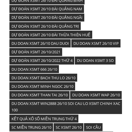
DỰ ĐOÁN XSMT 26/10 ĐÀI QUẢNG BÌNH
DỰ ĐOÁN XSMT 26/10 ĐÀI QUẢNG NAM
DỰ ĐOÁN XSMT 26/10 ĐÀI QUẢNG NGÃI
DỰ ĐOÁN XSMT 26/10 ĐÀI QUẢNG TRỊ
DỰ ĐOÁN XSMT 26/10 ĐÀI THỪA THIÊN HUẾ
DU DOAN XSMT 26/10 DAU DUOI
DU DOAN XSMT 26/10 VIP
DỰ ĐOÁN XSMT 26/10/2021
DỰ ĐOÁN XSMT 26/10/2022 THỨ 4
DU DOAN XSMT 3 SO
DU DOAN XSMT 666 26/10
DU DOAN XSMT BACH THU LO 26/10
DU DOAN XSMT MINH NGOC 26/10
DU DOAN XSMT THAN TAI 26/10
DU DOAN XSMT WAP 26/10
DU DOAN XSMT WIN2888 26/10 SOI CAU LO XSMT CHINH XAC
100
KẾT QUẢ XỔ SỐ MIỀN TRUNG THỨ 4
SC MIỀN TRUNG 26/10
SC XSMT 26/10
SOI CẦU