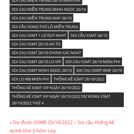
SOI CAU MIỀN TRUNG 26/10 MIEN PHI
SOI CAU MIỀN TRUNG MINH NGOC 26/10
SOI CAU MIỀN TRUNG WAP 26/10
SOI CẦU SONG THỦ LÔ MIỀN TRUNG
SOI CAU XSMT 1 LO DUY NHAT
SOI CẦU XSMT 26/10
SOI CAU XSMT 26/10 AN TO
SOI CAU XSMT 26/10 CHINH XAC NHAT
SOI CAU XSMT 26/10 LO VIP
SOI CAU XSMT 26/10 MIEN PHI
SOI CAU XSMT MINH NGOC 26/10
SOI CAU XSMT WAP 26/10
SOI LO MB MIEN PHI
THỐNG KÊ XSMT 26/10/2022
THỐNG KÊ XSMT VIP NGÀY 26/10/2022
THỐNG KÊ XSMT VIP NGÀY 26/10/2022 DỰ ĐOÁN XSMT
26/10/2022 THỨ 4
Điều
Previous
Dự đoán XSMB 25/10/2022 – Soi cầu thống kê
Post:
xsmb thứ 3 hôm nay