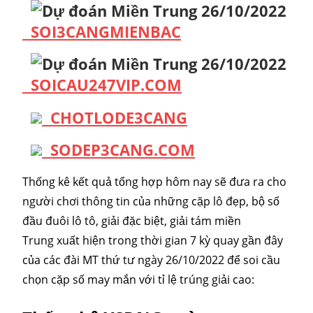
SOI3CANGMIENBAC
SOICAU247VIP.COM
CHOTLODE3CANG
SODEP3CANG.COM
Thống kê kết quả tổng hợp hôm nay sẽ đưa ra cho
người chơi thông tin của những cặp lô đẹp, bộ số
đầu đuôi lô tô, giải đặc biệt, giải tám miền
Trung xuất hiện trong thời gian 7 kỳ quay gần đây
của các đài MT thứ tư ngày 26/10/2022 để soi cầu
chọn cặp số may mắn với tỉ lệ trúng giải cao: