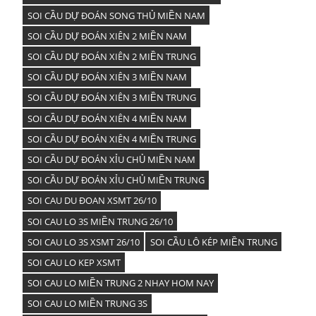
SOI CẦU DỰ ĐOÁN SONG THỦ MIỀN NAM
SOI CẦU DỰ ĐOÁN XIÊN 2 MIỀN NAM
SOI CẦU DỰ ĐOÁN XIÊN 2 MIỀN TRUNG
SOI CẦU DỰ ĐOÁN XIÊN 3 MIỀN NAM
SOI CẦU DỰ ĐOÁN XIÊN 3 MIỀN TRUNG
SOI CẦU DỰ ĐOÁN XIÊN 4 MIỀN NAM
SOI CẦU DỰ ĐOÁN XIÊN 4 MIỀN TRUNG
SOI CẦU DỰ ĐOÁN XỈU CHỦ MIỀN NAM
SOI CẦU DỰ ĐOÁN XỈU CHỦ MIỀN TRUNG
SOI CAU DU ĐOAN XSMT 26/10
SOI CAU LO 3S MIỀN TRUNG 26/10
SOI CAU LO 3S XSMT 26/10
SOI CẦU LÔ KÉP MIỀN TRUNG
SOI CAU LO KEP XSMT
SOI CAU LO MIỀN TRUNG 2 NHAY HOM NAY
SOI CAU LO MIỀN TRUNG 3S