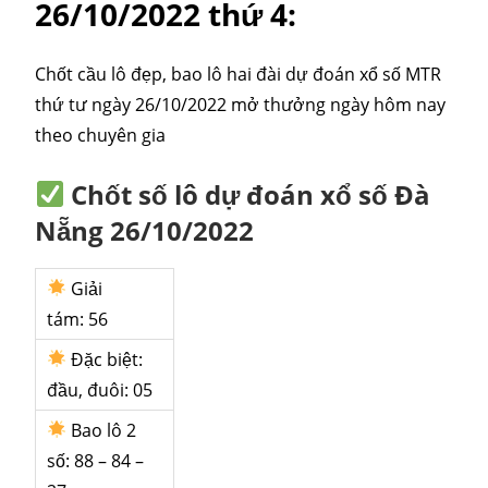
26/10/2022 thứ 4:
Chốt cầu lô đẹp, bao lô hai đài dự đoán xổ số MTR
thứ tư ngày 26/10/2022 mở thưởng ngày hôm nay
theo chuyên gia
Chốt số lô dự đoán xổ số Đà
Nẵng 26/10/2022
Giải
tám:
56
Đặc biệt:
đầu, đuôi:
05
Bao lô 2
số:
88 – 84 –