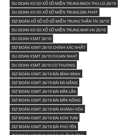
DU DOAN XO SO XỔ SỐ MIỀN TRUNG BACH THU LO 26/10
DU DOAN XO SO XỔ SỐ MIỀN TRUNG DẠI PHÁT
DỰ ĐOÁN XỔ SỐ XỔ SỐ MIỀN TRUNG THẦN TÀI 26/10
DU DOAN XO SO XỔ SỐ MIỀN TRUNG WAP.VN 26/10
DU DOAN XSMT 26/10
DỰ ĐOÁN XSMT 26/10 CHÍNH XÁC NHẤT
DU DOAN XSMT 26/10 CHUAN NHAT
DU DOAN XSMT 26/10 CO THUONG
DỰ ĐOÁN XSMT 26/10 ĐÀI BÌNH ĐỊNH
DỰ ĐOÁN XSMT 26/10 ĐÀI ĐÀ NẴNG
DỰ ĐOÁN XSMT 26/10 ĐÀI ĐẮK LẮK
DỰ ĐOÁN XSMT 26/10 ĐÀI ĐẮK NÔNG
DỰ ĐOÁN XSMT 26/10 ĐÀI KHÁNH HÒA
DỰ ĐOÁN XSMT 26/10 ĐÀI KON TUM
DỰ ĐOÁN XSMT 26/10 ĐÀI PHÚ YÊN