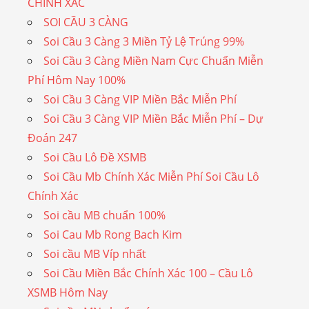
CHÍNH XÁC
SOI CẦU 3 CÀNG
Soi Cầu 3 Càng 3 Miền Tỷ Lệ Trúng 99%
Soi Cầu 3 Càng Miền Nam Cực Chuẩn Miễn
Phí Hôm Nay 100%
Soi Cầu 3 Càng VIP Miền Bắc Miễn Phí
Soi Cầu 3 Càng VIP Miền Bắc Miễn Phí – Dự
Đoán 247
Soi Cầu Lô Đề XSMB
Soi Cầu Mb Chính Xác Miễn Phí Soi Cầu Lô
Chính Xác
Soi cầu MB chuẩn 100%
Soi Cau Mb Rong Bach Kim
Soi cầu MB Víp nhất
Soi Cầu Miền Bắc Chính Xác 100 – Cầu Lô
XSMB Hôm Nay