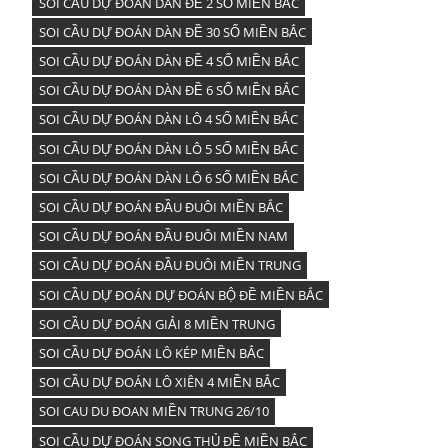
SOI CẦU DỰ ĐOÁN DÀN ĐỀ 2 SỐ MIỀN BẮC
SOI CẦU DỰ ĐOÁN DÀN ĐỀ 30 SỐ MIỀN BẮC
SOI CẦU DỰ ĐOÁN DÀN ĐỀ 4 SỐ MIỀN BẮC
SOI CẦU DỰ ĐOÁN DÀN ĐỀ 6 SỐ MIỀN BẮC
SOI CẦU DỰ ĐOÁN DÀN LÔ 4 SỐ MIỀN BẮC
SOI CẦU DỰ ĐOÁN DÀN LÔ 5 SỐ MIỀN BẮC
SOI CẦU DỰ ĐOÁN DÀN LÔ 6 SỐ MIỀN BẮC
SOI CẦU DỰ ĐOÁN ĐẦU ĐUÔI MIỀN BẮC
SOI CẦU DỰ ĐOÁN ĐẦU ĐUÔI MIỀN NAM
SOI CẦU DỰ ĐOÁN ĐẦU ĐUÔI MIỀN TRUNG
SOI CẦU DỰ ĐOÁN DỰ ĐOÁN BỘ ĐỀ MIỀN BẮC
SOI CẦU DỰ ĐOÁN GIẢI 8 MIỀN TRUNG
SOI CẦU DỰ ĐOÁN LÔ KÉP MIỀN BẮC
SOI CẦU DỰ ĐOÁN LÔ XIÊN 4 MIỀN BẮC
SOI CAU DU ĐOAN MIỀN TRUNG 26/10
SOI CẦU DỰ ĐOÁN SONG THỦ ĐỀ MIỀN BẮC