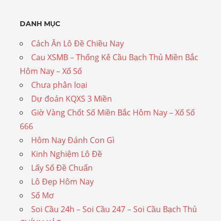
DANH MỤC
Cách Ăn Lô Đề Chiều Nay
Cau XSMB – Thống Kê Cầu Bạch Thủ Miền Bắc
Hôm Nay – Xổ Số
Chưa phân loại
Dự đoán KQXS 3 Miền
Giờ Vàng Chốt Số Miền Bắc Hôm Nay – Xổ Số
666
Hôm Nay Đánh Con Gì
Kinh Nghiệm Lô Đề
Lấy Số Đề Chuẩn
Lô Đẹp Hôm Nay
Sổ Mơ
Soi Cầu 24h – Soi Cầu 247 – Soi Cầu Bạch Thủ