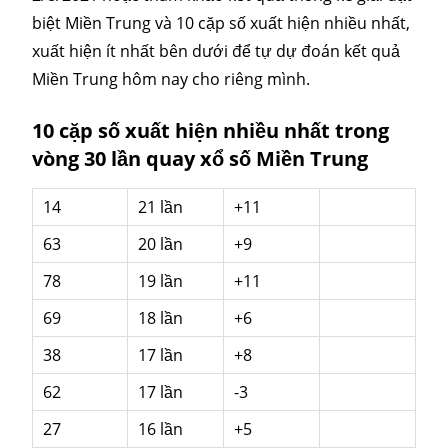
biệt Miền Trung và 10 cặp số xuất hiện nhiều nhất,
xuất hiện ít nhất bên dưới để tự dự đoán kết quả
Miền Trung hôm nay cho riêng mình.
10 cặp số xuất hiện nhiều nhất trong
vòng 30 lần quay xổ số Miền Trung
14
21 lần
+11
63
20 lần
+9
78
19 lần
+11
69
18 lần
+6
38
17 lần
+8
62
17 lần
-3
27
16 lần
+5