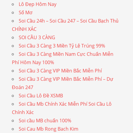
Lô Đẹp Hôm Nay
Sổ Mơ
Soi Cầu 24h – Soi Cầu 247 – Soi Cầu Bạch Thủ
CHÍNH XÁC
SOI CẦU 3 CÀNG
Soi Cầu 3 Càng 3 Miền Tỷ Lệ Trúng 99%
Soi Cầu 3 Càng Miền Nam Cực Chuẩn Miễn
Phí Hôm Nay 100%
Soi Cầu 3 Càng VIP Miền Bắc Miễn Phí
Soi Cầu 3 Càng VIP Miền Bắc Miễn Phí – Dự
Đoán 247
Soi Cầu Lô Đề XSMB
Soi Cầu Mb Chính Xác Miễn Phí Soi Cầu Lô
Chính Xác
Soi cầu MB chuẩn 100%
Soi Cau Mb Rong Bach Kim