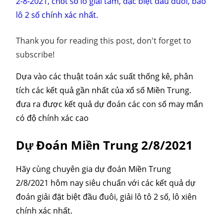
2-8-2021, chốt số lô giải tám, đặc biệt đầu đuôi, bao
lô 2 số chính xác nhất.
Thank you for reading this post, don't forget to
subscribe!
Dựa vào các thuật toán xác suất thống kê, phân
tích các kết quả gần nhất của xổ số Miền Trung.
đưa ra được kết quả dự đoán các con số may mắn
có độ chính xác cao
Dự Đoán Miền Trung 2/8/2021
Hãy cùng chuyên gia dự đoán Miền Trung
2/8/2021 hôm nay siêu chuẩn với các kết quả dự
đoán giải đặt biệt đầu đuôi, giải lô tô 2 số, lô xiên
chính xác nhất.