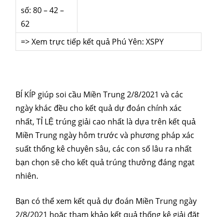
số:
80 – 42 –
62
=> Xem trực tiếp kết quả Phú Yên: XSPY
BÍ KÍP giúp soi cầu Miền Trung 2/8/2021 và các
ngày khác đều cho kết quả dự đoán chính xác
nhất, TỈ LỆ trúng giải cao nhất là dựa trên kết quả
Miền Trung ngày hôm trước và phương pháp xác
suất thống kê chuyên sâu, các con số lâu ra nhất
bạn chọn sẽ cho kết quả trúng thưởng đáng ngạt
nhiên.
Bạn có thể xem kết quả dự đoán Miền Trung ngày
2/8/2021 hoặc tham khảo kết quả thống kê giải đặt