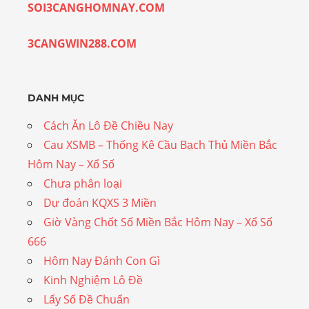
SOI3CANGHOMNAY.COM
3CANGWIN288.COM
DANH MỤC
Cách Ăn Lô Đề Chiều Nay
Cau XSMB – Thống Kê Cầu Bạch Thủ Miền Bắc
Hôm Nay – Xổ Số
Chưa phân loại
Dự đoán KQXS 3 Miền
Giờ Vàng Chốt Số Miền Bắc Hôm Nay – Xổ Số
666
Hôm Nay Đánh Con Gì
Kinh Nghiệm Lô Đề
Lấy Số Đề Chuẩn