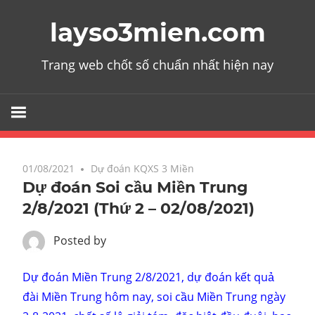
Skip
layso3mien.com
to
content
Trang web chốt số chuẩn nhất hiện nay
01/08/2021
Dự đoán KQXS 3 Miền
Dự đoán Soi cầu Miền Trung
2/8/2021 (Thứ 2 – 02/08/2021)
Posted by
Dự đoán Miền Trung 2/8/2021, dự đoán kết quả
đài Miền Trung hôm nay, soi cầu Miền Trung ngày