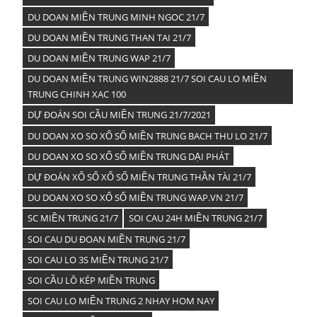
DU DOAN MIỀN TRUNG MINH NGOC 21/7
DU DOAN MIỀN TRUNG THAN TAI 21/7
DU DOAN MIỀN TRUNG WAP 21/7
DU DOAN MIỀN TRUNG WIN2888 21/7 SOI CAU LO MIỀN
TRUNG CHINH XAC 100
DỰ ĐOÁN SOI CẦU MIỀN TRUNG 21/7/2021
DU DOAN XO SO XỔ SỐ MIỀN TRUNG BACH THU LO 21/7
DU DOAN XO SO XỔ SỐ MIỀN TRUNG DẠI PHÁT
DỰ ĐOÁN XỔ SỐ XỔ SỐ MIỀN TRUNG THẦN TÀI 21/7
DU DOAN XO SO XỔ SỐ MIỀN TRUNG WAP.VN 21/7
SC MIỀN TRUNG 21/7
SOI CAU 24H MIỀN TRUNG 21/7
SOI CAU DU ĐOAN MIỀN TRUNG 21/7
SOI CAU LO 3S MIỀN TRUNG 21/7
SOI CẦU LÔ KÉP MIỀN TRUNG
SOI CAU LO MIỀN TRUNG 2 NHAY HOM NAY