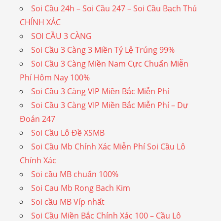
Soi Cầu 24h – Soi Cầu 247 – Soi Cầu Bạch Thủ
CHÍNH XÁC
SOI CẦU 3 CÀNG
Soi Cầu 3 Càng 3 Miền Tỷ Lệ Trúng 99%
Soi Cầu 3 Càng Miền Nam Cực Chuẩn Miễn
Phí Hôm Nay 100%
Soi Cầu 3 Càng VIP Miền Bắc Miễn Phí
Soi Cầu 3 Càng VIP Miền Bắc Miễn Phí – Dự
Đoán 247
Soi Cầu Lô Đề XSMB
Soi Cầu Mb Chính Xác Miễn Phí Soi Cầu Lô
Chính Xác
Soi cầu MB chuẩn 100%
Soi Cau Mb Rong Bach Kim
Soi cầu MB Víp nhất
Soi Cầu Miền Bắc Chính Xác 100 – Cầu Lô