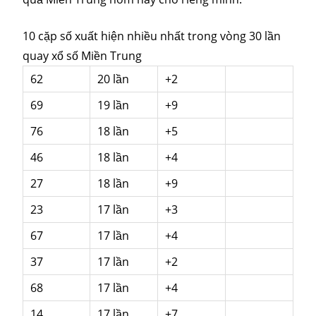
10 cặp số xuất hiện nhiều nhất trong vòng 30 lần
quay xổ số Miền Trung
62
20 lần
+2
69
19 lần
+9
76
18 lần
+5
46
18 lần
+4
27
18 lần
+9
23
17 lần
+3
67
17 lần
+4
37
17 lần
+2
68
17 lần
+4
14
17 lần
+7