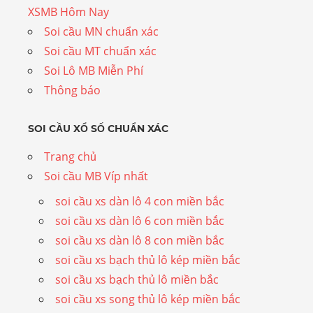
XSMB Hôm Nay
Soi cầu MN chuẩn xác
Soi cầu MT chuẩn xác
Soi Lô MB Miễn Phí
Thông báo
SOI CẦU XỔ SỐ CHUẨN XÁC
Trang chủ
Soi cầu MB Víp nhất
soi cầu xs dàn lô 4 con miền bắc
soi cầu xs dàn lô 6 con miền bắc
soi cầu xs dàn lô 8 con miền bắc
soi cầu xs bạch thủ lô kép miền bắc
soi cầu xs bạch thủ lô miền bắc
soi cầu xs song thủ lô kép miền bắc